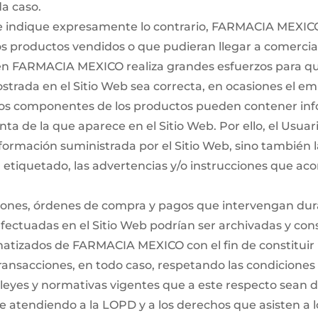
da caso.
 indique expresamente lo contrario, FARMACIA MEXICO
os productos vendidos o que pudieran llegar a comercial
bien FARMACIA MEXICO realiza grandes esfuerzos para qu
trada en el Sitio Web sea correcta, en ocasiones el emb
 los componentes de los productos pueden contener in
inta de la que aparece en el Sitio Web. Por ello, el Usua
nformación suministrada por el Sitio Web, sino también 
l etiquetado, las advertencias y/o instrucciones que a
ones, órdenes de compra y pagos que intervengan dur
fectuadas en el Sitio Web podrían ser archivadas y con
rmatizados de FARMACIA MEXICO con el fin de constitui
ransacciones, en todo caso, respetando las condiciones
 leyes y normativas vigentes que a este respecto sean de
 atendiendo a la LOPD y a los derechos que asisten a l