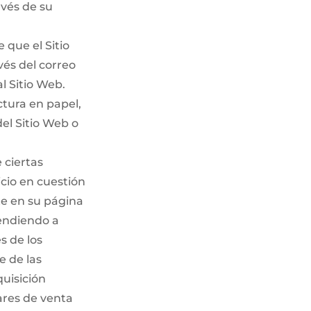
avés de su
 que el Sitio
vés del correo
l Sitio Web.
ctura en papel,
el Sitio Web o
 ciertas
cio en cuestión
te en su página
tendiendo a
s de los
e de las
quisición
ares de venta