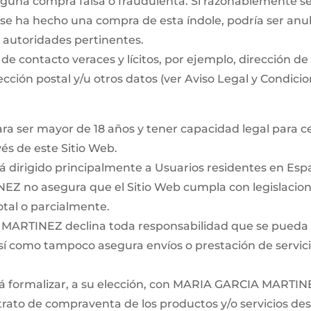
inguna compra falsa o fraudulenta. Si razonablemente s
se ha hecho una compra de esta índole, podría ser anu
s autoridades pertinentes.
s de contacto veraces y lícitos, por ejemplo, dirección de
rección postal y/u otros datos (ver Aviso Legal y Condici
ara ser mayor de 18 años y tener capacidad legal para c
vés de este Sitio Web.
tá dirigido principalmente a Usuarios residentes en Es
Z no asegura que el Sitio Web cumpla con legislacion
total o parcialmente.
ARTINEZ declina toda responsabilidad que se pueda 
sí como tampoco asegura envíos o prestación de servici
rá formalizar, a su elección, con MARIA GARCIA MART
trato de compraventa de los productos y/o servicios de