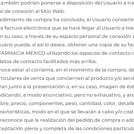
ambién podrían ponerse a disposición del Usuario a tr
l de conexión al Sitio Web.
edimiento de compra ha concluido, el Usuario consiente
factura electrónica que se hará llegar al Usuario a tra
en su caso, a través de su espacio personal de conexión a
uario puede, si así lo desea, obtener una copia de su fa
 FARMACIA MEXICO utilizando los espacios de contacto d
 datos de contacto facilitados más arriba.
noce estar al corriente, en el momento de la compra, de
ticulares de venta que conciernen al producto y/o servi
an junto a la presentación o, en su caso, imagen de és
indicando, a modo enunciativo, pero no exhaustivo, y a
re, precio, componentes, peso, cantidad, color, detalle
racterísticas, modo en el que se llevarán a cabo y/o cost
 reconoce que la realización del pedido de compra o ad
aceptación plena y completa de las condiciones particul