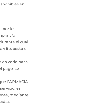
isponibles en
 por los
mpra y/o
urante el cual
arrito, cesta o
.
e en cada paso
el pago, se
o que FARMACIA
ervicio, es
lmente, mediante
estas