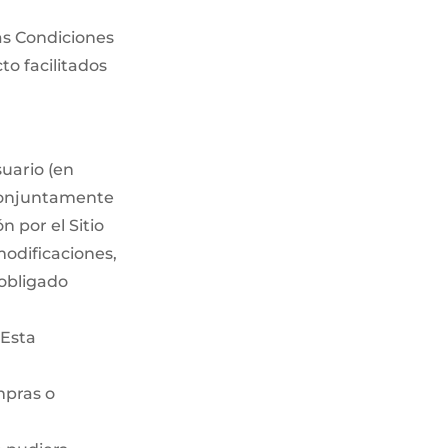
as Condiciones
to facilitados
suario (en
 conjuntamente
n por el Sitio
modificaciones,
 obligado
 Esta
mpras o