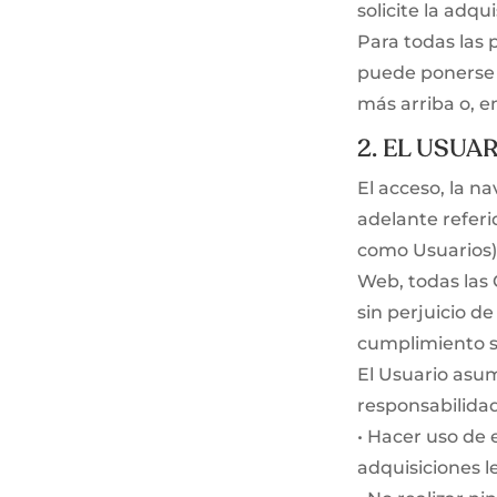
solicite la adqu
Para todas las 
puede ponerse e
más arriba o, e
2. EL USUA
El acceso, la n
adelante refer
como Usuarios),
Web, todas las 
sin perjuicio d
cumplimiento s
El Usuario asum
responsabilidad
• Hacer uso de 
adquisiciones l