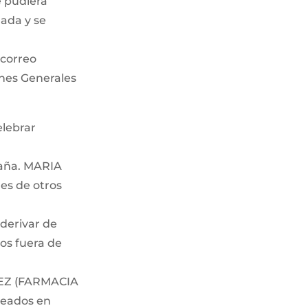
e pudiera
lada y se
 correo
ones Generales
elebrar
paña. MARIA
es de otros
derivar de
os fuera de
INEZ (FARMACIA
seados en