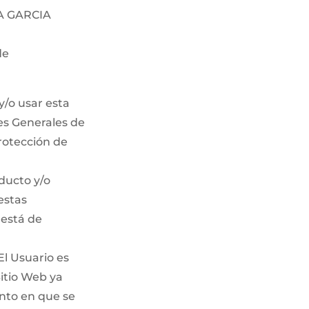
IA GARCIA
de
y/o usar esta
nes Generales de
protección de
oducto y/o
estas
 está de
El Usuario es
itio Web ya
nto en que se