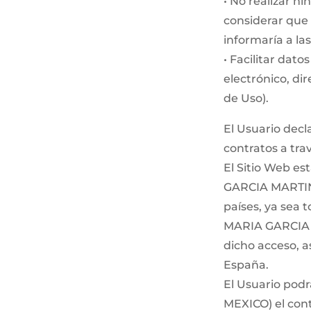
• No realizar n
considerar que 
informaría a la
• Facilitar dato
electrónico, di
de Uso).
El Usuario decl
contratos a tra
El Sitio Web es
GARCIA MARTINE
países, ya sea 
MARIA GARCIA M
dicho acceso, a
España.
El Usuario pod
MEXICO) el con