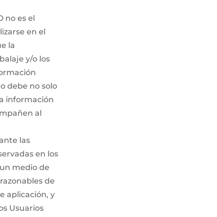
 no es el
izarse en el
e la
alaje y/o los
formación
rio debe no solo
la información
compañen al
ante las
servadas en los
r un medio de
 razonables de
 aplicación, y
os Usuarios