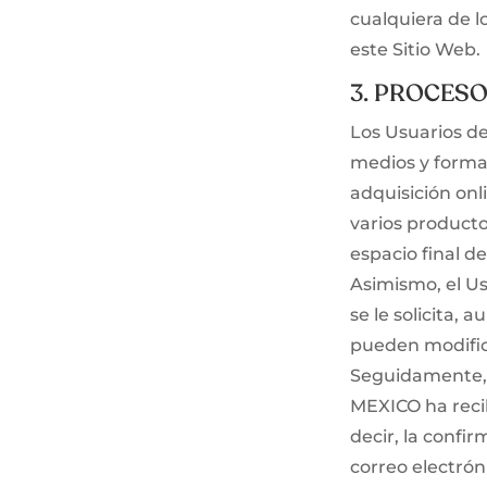
cualquiera de l
este Sitio Web.
3. PROCES
Los Usuarios d
medios y forma
adquisición on
varios producto
espacio final d
Asimismo, el U
se le solicita,
pueden modifica
Seguidamente, 
MEXICO ha recib
decir, la confi
correo electrón