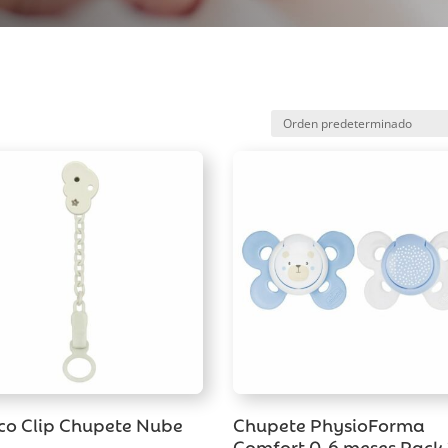
co Clip Chupete Nube
Chupete PhysioForma
Comfort 0-6 meses Pack