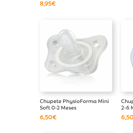
8,95
€
Chupete PhysioForma Mini
Chup
Soft 0-2 Meses
2-6 
6,50
€
6,5