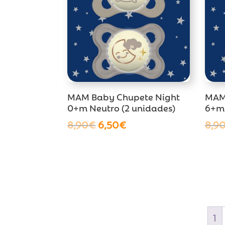
MAM Baby Chupete Night
MAM
0+m Neutro (2 unidades)
6+m 
El
El
8,90
€
6,50
€
8,9
precio
precio
original
actual
era:
es:
8,90€.
6,50€.
1