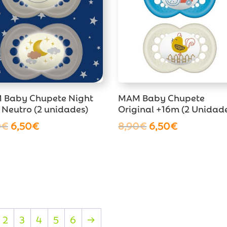
 Baby Chupete Night
MAM Baby Chupete
Neutro (2 unidades)
Original +16m (2 Unidad
El
El
El
El
0
€
6,50
€
8,90
€
6,50
€
precio
precio
precio
precio
original
actual
original
actual
era:
es:
era:
es:
8,90€.
6,50€.
8,90€.
6,50€.
2
3
4
5
6
→