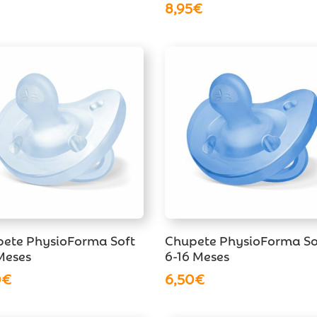
8,95
€
ete PhysioForma Soft
Chupete PhysioForma So
Meses
6-16 Meses
0
€
6,50
€