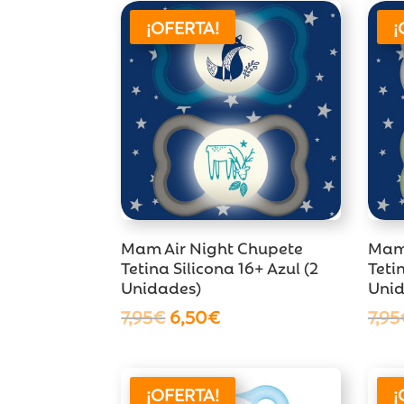
¡OFERTA!
¡
Mam Air Night Chupete
Mam 
Tetina Silicona 16+ Azul (2
Teti
Unidades)
Unid
El
El
7,95
€
6,50
€
7,95
precio
precio
original
actual
era:
es:
¡OFERTA!
¡