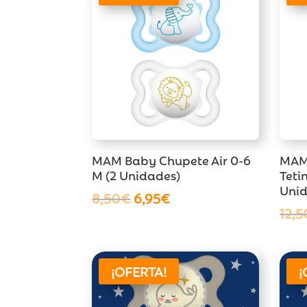
7,95€.
6,50€.
MAM Baby Chupete Air 0-6
MAM
M (2 Unidades)
Teti
Unid
El
El
8,50
€
6,95
€
12,5
precio
precio
original
actual
era:
es:
8,50€.
6,95€.
¡OFERTA!
¡