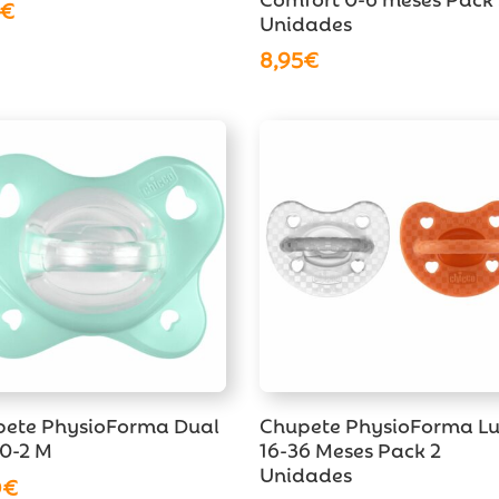
€
Unidades
8,95
€
ete PhysioForma Dual
Chupete PhysioForma L
 0-2 M
16-36 Meses Pack 2
Unidades
0
€