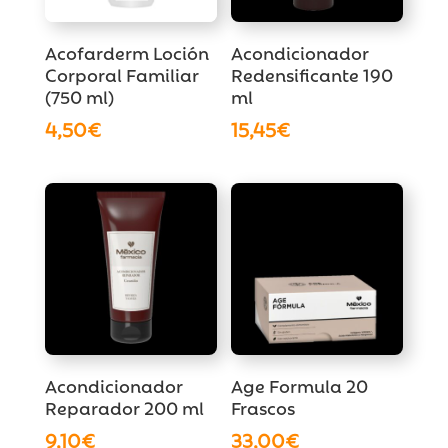
Acofarderm Loción
Acondicionador
Corporal Familiar
Redensificante 190
(750 ml)
ml
4,50
€
15,45
€
Acondicionador
Age Formula 20
Reparador 200 ml
Frascos
9,10
€
33,00
€