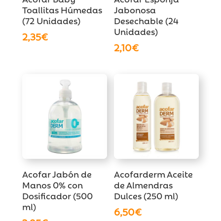
Toallitas Húmedas
Jabonosa
(72 Unidades)
Desechable (24
Unidades)
2,35
€
2,10
€
Acofar Jabón de
Acofarderm Aceite
Manos 0% con
de Almendras
Dosificador (500
Dulces (250 ml)
ml)
6,50
€