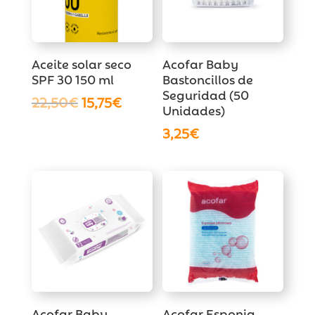
Aceite solar seco
Acofar Baby
SPF 30 150 ml
Bastoncillos de
Seguridad (50
El
El
22,50
€
15,75
€
Unidades)
precio
precio
3,25
€
original
actual
era:
es:
22,50€.
15,75€.
Acofar Baby
Acofar Esponja