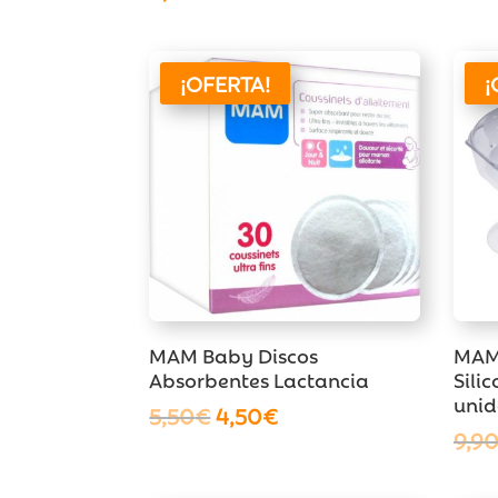
¡OFERTA!
¡
MAM Baby Discos
MAM
Absorbentes Lactancia
Sili
unid
El
El
5,50
€
4,50
€
9,9
precio
precio
original
actual