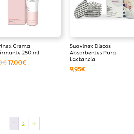
vinex Crema
Suavinex Discos
irmante 250 ml
Absorbentes Para
Lactancia
El
El
0
€
17,00
€
9,95
€
precio
precio
original
actual
era:
es:
19,50€.
17,00€.
1
2
→