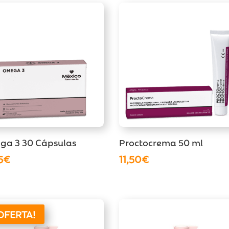
era:
es:
era:
es:
9,90€.
7,90€.
9,90€.
7,90€.
a 3 30 Cápsulas
Proctocrema 50 ml
5
€
11,50
€
OFERTA!