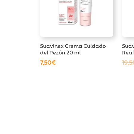
Suavinex Crema Cuidado
Sua
del Pezón 20 ml
Reaf
7,50
€
19,5