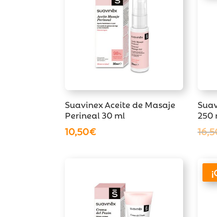
Suavinex Aceite de Masaje
Suav
Perineal 30 ml
250 
10,50
€
16,5
¡