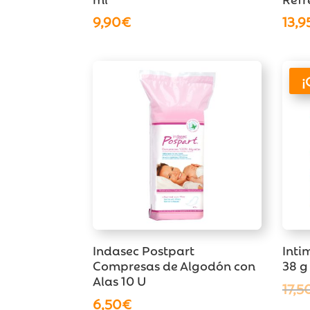
9,90
€
13,9
¡
Indasec Postpart
Inti
Compresas de Algodón con
38 g
Alas 10 U
17,5
6,50
€