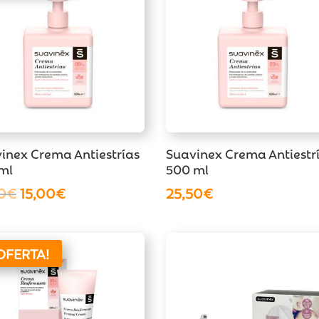
inex Crema Antiestrías
Suavinex Crema Antiestr
ml
500 ml
El
El
0
€
15,00
€
25,50
€
precio
precio
original
actual
era:
es:
OFERTA!
16,50€.
15,00€.