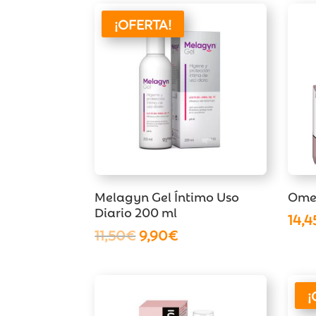
era:
es:
5,50€.
4,50€.
¡OFERTA!
Melagyn Gel Íntimo Uso
Omeg
Diario 200 ml
14,4
El
El
11,50
€
9,90
€
precio
precio
original
actual
era:
es:
¡
11,50€.
9,90€.