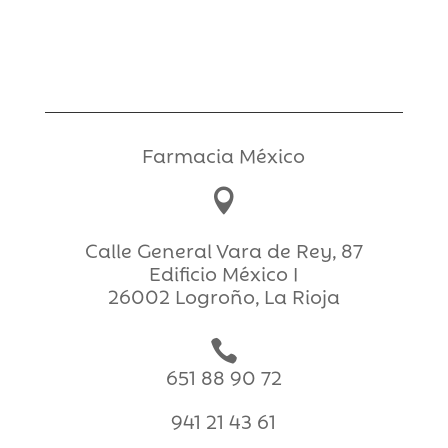
Farmacia México

Calle General Vara de Rey, 87
Edificio México I
26002 Logroño, La Rioja

651 88 90 72
941 21 43 61