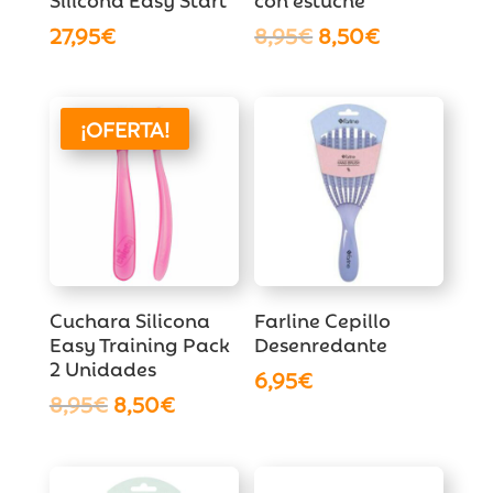
El
El
27,95
€
8,95
€
8,50
€
precio
precio
original
actual
era:
es:
¡OFERTA!
8,95€.
8,50€.
Cuchara Silicona
Farline Cepillo
Easy Training Pack
Desenredante
2 Unidades
6,95
€
El
El
8,95
€
8,50
€
precio
precio
original
actual
era:
es: