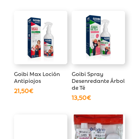
Goibi Max Loción
Goibi Spray
Antipiojos
Desenredante Árbol
de Té
21,50
€
13,50
€