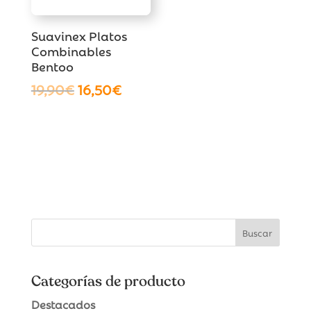
Suavinex Platos
Combinables
Bentoo
El
El
19,90
€
16,50
€
precio
precio
original
actual
era:
es:
19,90€.
16,50€.
Categorías de producto
Destacados