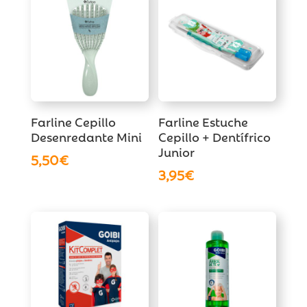
8,95€.
8,50€.
Farline Cepillo
Farline Estuche
Desenredante Mini
Cepillo + Dentífrico
Junior
5,50
€
3,95
€