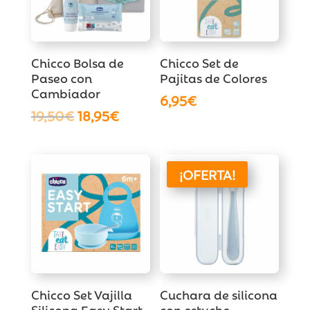
Chicco Bolsa de
Chicco Set de
Paseo con
Pajitas de Colores
Cambiador
6,95
€
El
El
19,50
€
18,95
€
precio
precio
original
actual
era:
es:
¡OFERTA!
19,50€.
18,95€.
Chicco Set Vajilla
Cuchara de silicona
Silicona Easy Start
con estuche