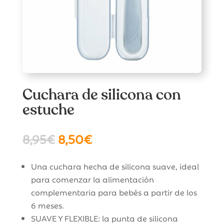
Cuchara de silicona con
estuche
El
El
8,95
€
8,50
€
precio
precio
original
actual
Una cuchara hecha de silicona suave, ideal
era:
es:
para comenzar la alimentación
8,95€.
8,50€.
complementaria para bebés a partir de los
6 meses.
SUAVE Y FLEXIBLE: la punta de silicona