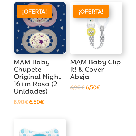
¡OFERTA!
¡OFERTA!
MAM Baby
MAM Baby Clip
Chupete
It! & Cover
Original Night
Abeja
16+m Rosa (2
El
El
6,90
€
6,50
€
Unidades)
precio
precio
El
El
8,90
€
6,50
€
original
actual
precio
precio
era:
es:
original
actual
6,90€.
6,50€.
era:
es:
8,90€.
6,50€.