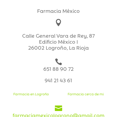
Farmacia México

Calle General Vara de Rey, 87
Edificio México I
26002 Logroño, La Rioja

651 88 90 72
941 21 43 61
Farmacia en Logroño
Farmacia cerca de mi

farmaciamexicologrono@gmail.com