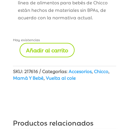
línea de alimentos para bebés de Chicco
están hechos de materiales sin BPAs, de
acuerdo con la normativa actual.
Hay existencias
Añadir al carrito
Cuchara
de
silicona
SKU:
217616
Categorías:
Accesorios
,
Chicco
,
con
Mamá Y Bebé
,
Vuelta al cole
estuche
cantidad
Productos relacionados