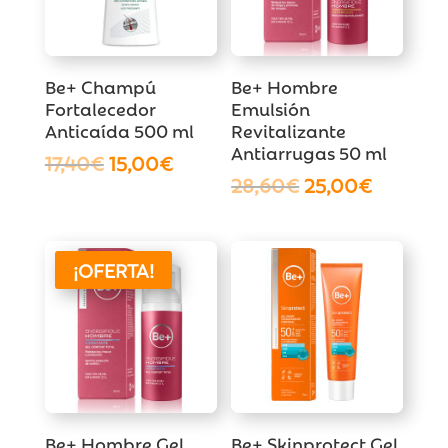
Be+ Champú
Be+ Hombre
Fortalecedor
Emulsión
Anticaída 500 ml
Revitalizante
Antiarrugas 50 ml
El
El
17,40
€
15,00
€
El
El
28,60
€
25,00
€
precio
precio
precio
precio
original
actual
original
actual
era:
es:
era:
es:
17,40€.
15,00€.
¡OFERTA!
28,60€.
25,00€.
Be+ Hombre Gel
Be+ Skinprotect Gel