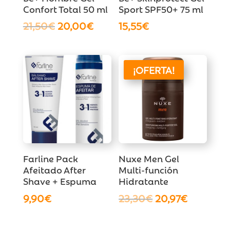
Confort Total 50 ml
Sport SPF50+ 75 ml
El
El
21,50
€
20,00
€
15,55
€
precio
precio
original
actual
era:
es:
¡OFERTA!
21,50€.
20,00€.
Farline Pack
Nuxe Men Gel
Afeitado After
Multi-función
Shave + Espuma
Hidratante
El
El
9,90
€
23,30
€
20,97
€
precio
precio
original
actual