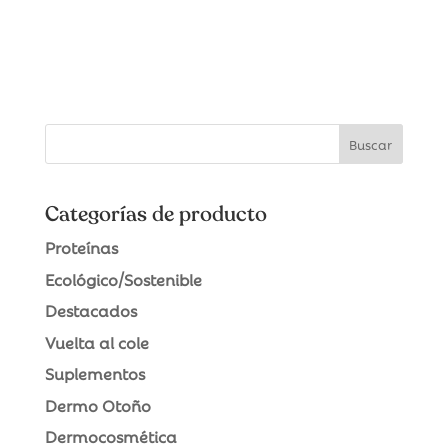
era:
es:
23,30€.
20,97€.
Categorías de producto
Proteínas
Ecológico/Sostenible
Destacados
Vuelta al cole
Suplementos
Dermo Otoño
Dermocosmética