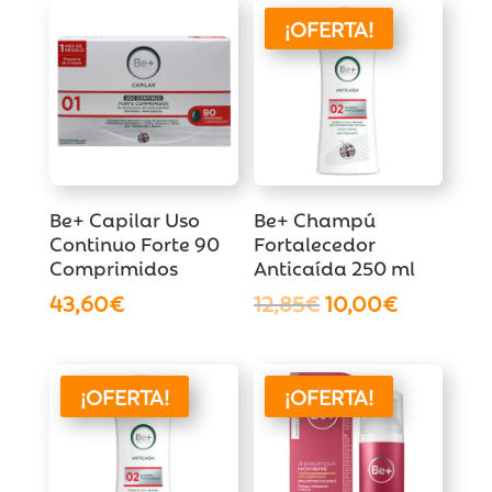
¡OFERTA!
Be+ Capilar Uso
Be+ Champú
Continuo Forte 90
Fortalecedor
Comprimidos
Anticaída 250 ml
El
El
43,60
€
12,85
€
10,00
€
precio
precio
original
actual
era:
es:
¡OFERTA!
¡OFERTA!
12,85€.
10,00€.