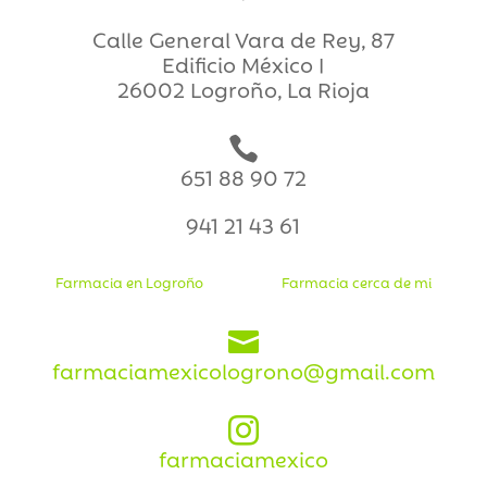
Calle General Vara de Rey, 87
Edificio México I
26002 Logroño, La Rioja

651 88 90 72
941 21 43 61
Farmacia en Logroño
Farmacia cerca de mi

farmaciamexicologrono@gmail.com

farmaciamexico