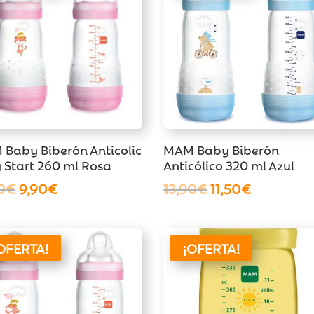
Baby Biberón Anticolic
MAM Baby Biberón
 Start 260 ml Rosa
Anticólico 320 ml Azul
El
El
El
El
0
€
9,90
€
13,90
€
11,50
€
precio
precio
precio
precio
original
actual
original
actual
era:
es:
era:
es:
OFERTA!
¡OFERTA!
12,90€.
9,90€.
13,90€.
11,50€.