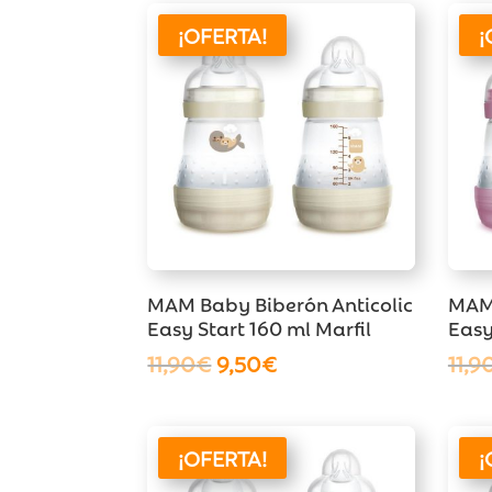
¡OFERTA!
¡
MAM Baby Biberón Anticolic
MAM 
Easy Start 160 ml Marfil
Easy
El
El
11,90
€
9,50
€
11,9
precio
precio
original
actual
era:
es:
¡OFERTA!
¡
11,90€.
9,50€.