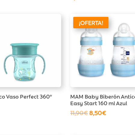
¡OFERTA!
co Vaso Perfect 360º
MAM Baby Biberón Antico
Easy Start 160 ml Azul
El
El
11,90
€
8,50
€
precio
precio
original
actual