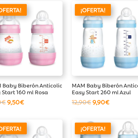
era:
es:
11,90€.
8,50€.
OFERTA!
¡OFERTA!
Baby Biberón Anticolic
MAM Baby Biberón Antico
 Start 160 ml Rosa
Easy Start 260 ml Azul
El
El
El
El
0
€
9,50
€
12,90
€
9,90
€
precio
precio
precio
precio
original
actual
original
actual
era:
es:
era:
es:
OFERTA!
¡OFERTA!
11,90€.
9,50€.
12,90€.
9,90€.