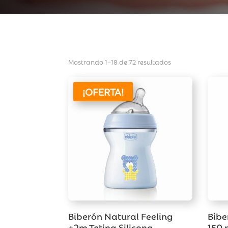
Mostrando 1–18 de 72 resultados
¡OFERTA!
Biberón Natural Feeling
Bibe
+2m Tetina Silicona
150 