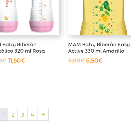
 Baby Biberón
MAM Baby Biberón Easy
cólico 320 ml Rosa
Active 330 ml Amarillo
El
El
El
El
0
€
11,50
€
8,90
€
6,50
€
precio
precio
precio
precio
original
actual
original
actual
era:
es:
era:
es:
13,90€.
11,50€.
8,90€.
6,50€.
1
2
3
4
→