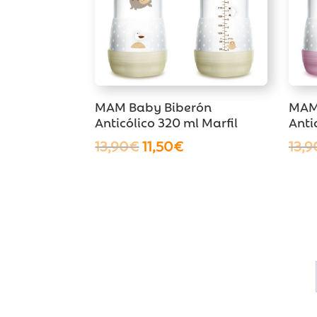
MAM Baby Biberón
MAM
Anticólico 320 ml Marfil
Anti
El
El
13,90
€
11,50
€
13,9
precio
precio
original
actual
era:
es:
13,90€.
11,50€.