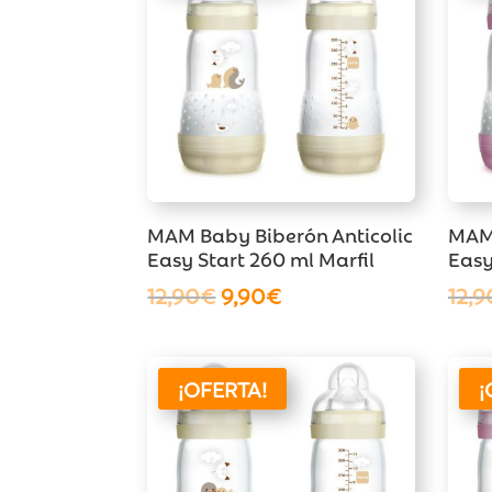
MAM Baby Biberón Anticolic
MAM 
Easy Start 260 ml Marfil
Easy
El
El
12,90
€
9,90
€
12,9
precio
precio
original
actual
era:
es:
¡OFERTA!
¡
12,90€.
9,90€.