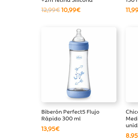
El
El
12,99
€
10,99
€
11,9
precio
precio
original
actual
era:
es:
12,99€.
10,99€.
Biberón Perfect5 Flujo
Chic
Rápido 300 ml
Medi
uni
13,95
€
8,95