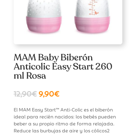
MAM Baby Biberón
Anticolic Easy Start 260
ml Rosa
El
El
12,90
€
9,90
€
precio
precio
original
actual
El MAM Easy Start™ Anti-Colic es el biberón
era:
es:
ideal para recién nacidos: los bebés pueden
12,90€.
9,90€.
beber a su propio ritmo de forma relajada.
Reduce las burbujas de aire y los cólicos2