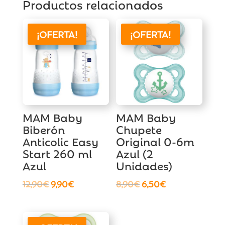
Productos relacionados
¡OFERTA!
¡OFERTA!
MAM Baby
MAM Baby
Biberón
Chupete
Anticolic Easy
Original 0-6m
Start 260 ml
Azul (2
Azul
Unidades)
El
El
El
El
12,90
€
9,90
€
8,90
€
6,50
€
precio
precio
precio
precio
original
actual
original
actual
era:
es:
era:
es: