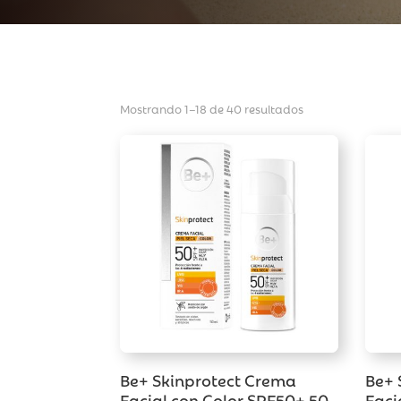
Mostrando 1–18 de 40 resultados
Be+ Skinprotect Crema
Be+ 
Facial con Color SPF50+ 50
Faci