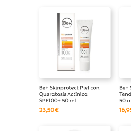
era:
es:
12,40€.
11,00€.
Be+ Skinprotect Piel con
Be+ 
Queratosis Actínica
Tend
SPF100+ 50 ml
50 m
23,50
€
16,9