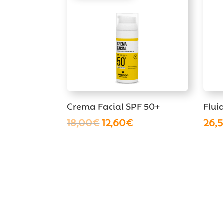
Crema Facial SPF 50+
Flui
El
El
18,00
€
12,60
€
26,
precio
precio
original
actual
era:
es:
18,00€.
12,60€.