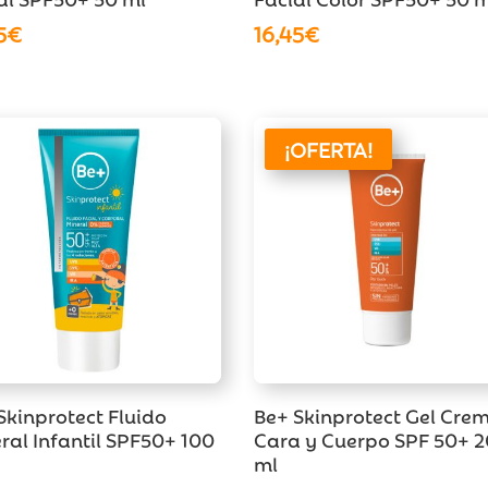
5
€
16,45
€
¡OFERTA!
Skinprotect Fluido
Be+ Skinprotect Gel Cre
ral Infantil SPF50+ 100
Cara y Cuerpo SPF 50+ 
ml