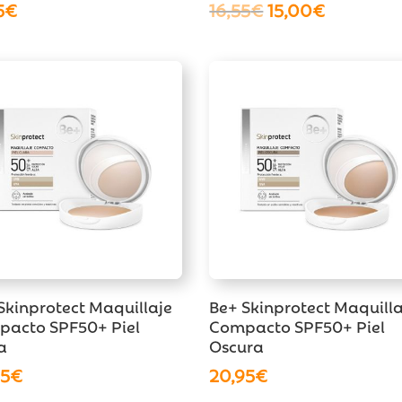
El
El
5
€
16,55
€
15,00
€
precio
precio
original
actual
era:
es:
16,55€.
15,00€.
Skinprotect Maquillaje
Be+ Skinprotect Maquilla
acto SPF50+ Piel
Compacto SPF50+ Piel
a
Oscura
95
€
20,95
€