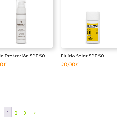
do Protección SPF 50
Fluido Solar SPF 50
50
€
20,00
€
1
2
3
→