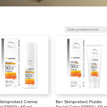
Skinprotect Crema
Be+ Skinprotect Fluido
al SPF50+ 50 ml
Facial Color SPF50+ 50 