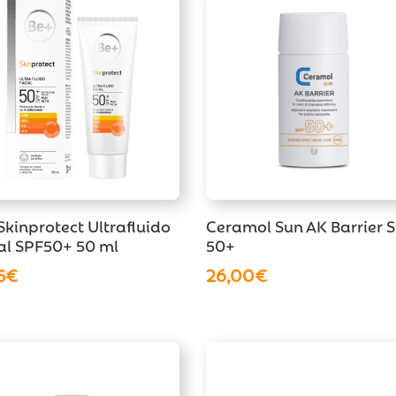
Skinprotect Ultrafluido
Ceramol Sun AK Barrier 
al SPF50+ 50 ml
50+
5
€
26,00
€