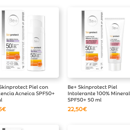
Skinprotect Piel con
Be+ Skinprotect Piel
encia Acneica SPF50+
Intolerante 100% Minera
l
SPF50+ 50 ml
5
€
22,50
€