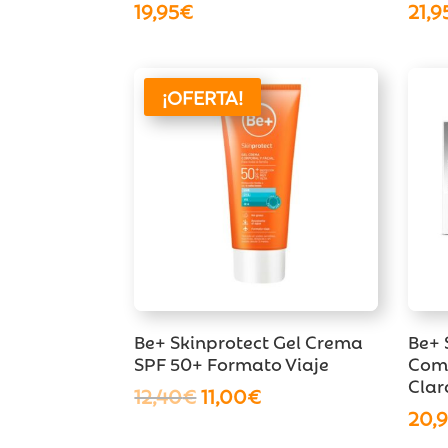
19,95
€
21,9
¡OFERTA!
Be+ Skinprotect Gel Crema
Be+ 
SPF 50+ Formato Viaje
Comp
Clar
El
El
12,40
€
11,00
€
20,
precio
precio
original
actual