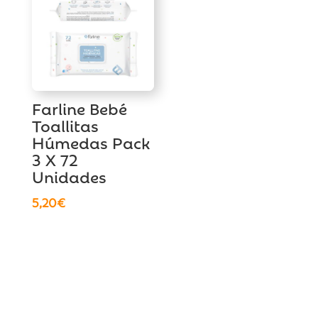
12,90€.
9,90€.
Farline Bebé
Toallitas
Húmedas Pack
3 X 72
Unidades
5,20
€