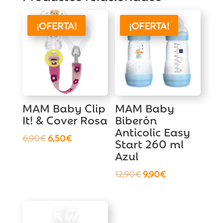
¡OFERTA!
¡OFERTA!
MAM Baby Clip
MAM Baby
It! & Cover Rosa
Biberón
Anticolic Easy
El
El
6,90
€
6,50
€
Start 260 ml
precio
precio
Azul
original
actual
El
El
12,90
€
9,90
€
era:
es:
precio
precio
6,90€.
6,50€.
original
actual
era:
es: