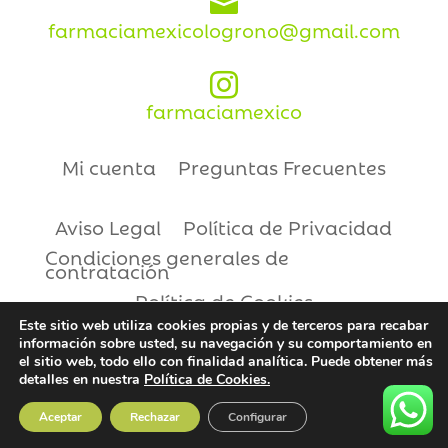

farmaciamexicologrono@gmail.com

farmaciamexico
Mi cuenta
Preguntas Frecuentes
Aviso Legal
Política de Privacidad
Condiciones generales de
contratación
Política de Cookies
Este sitio web utiliza cookies propias y de terceros para recabar
información sobre usted, su navegación y su comportamiento en
Copyright © 2021 | Farmacia México
el sitio web, todo ello con finalidad analítica. Puede obtener más
detalles en nuestra
Política de Cookies.
Aceptar
Rechazar
Configurar