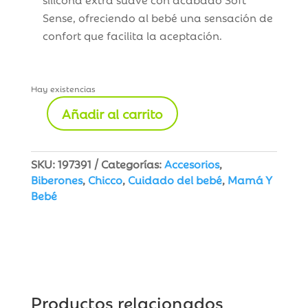
Sense, ofreciendo al bebé una sensación de
confort que facilita la aceptación.
Hay existencias
Añadir al carrito
Chicco
Tetina
Silicona
SKU:
197391
Categorías:
Accesorios
,
Flujo
Biberones
,
Chicco
,
Cuidado del bebé
,
Mamá Y
Rápido
Bebé
+
4
meses
Pack
2
unidades
cantidad
Productos relacionados