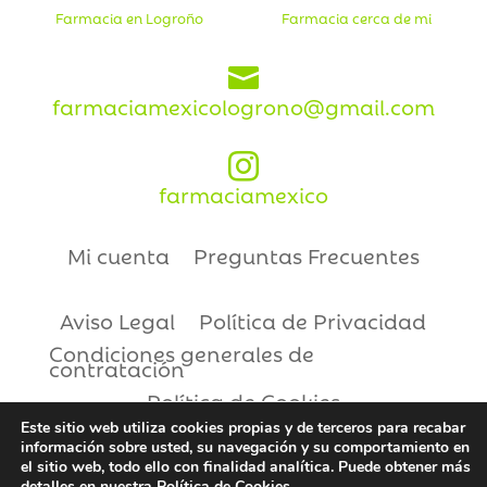
Farmacia en Logroño
Farmacia cerca de mi

farmaciamexicologrono@gmail.com

farmaciamexico
Mi cuenta
Preguntas Frecuentes
Aviso Legal
Política de Privacidad
Condiciones generales de
contratación
Política de Cookies
Este sitio web utiliza cookies propias y de terceros para recabar
información sobre usted, su navegación y su comportamiento en
Copyright © 2021 | Farmacia México
el sitio web, todo ello con finalidad analítica. Puede obtener más
detalles en nuestra
Política de Cookies.