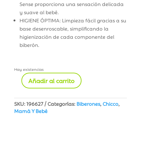
Sense proporciona una sensación delicada
y suave al bebé.
HIGIENE ÓPTIMA: Limpieza fácil gracias a su
base desenroscable, simplificando la
higienización de cada componente del
biberón.
Hay existencias
Añadir al carrito
Biberón
Perfect5
Flujo
SKU:
196627
Categorías:
Biberones
,
Chicco
,
Medio
Mamá Y Bebé
240
ml
+4m
cantidad