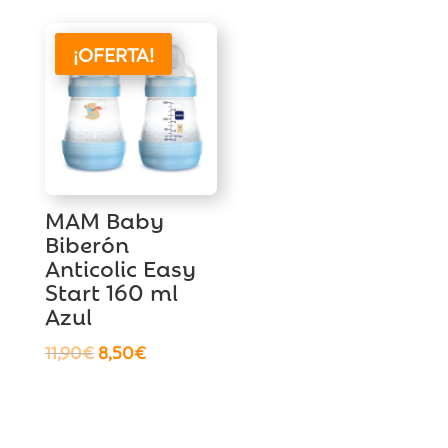
6,90€.
6,50€.
¡OFERTA!
MAM Baby
Biberón
Anticolic Easy
Start 160 ml
Azul
El
El
11,90
€
8,50
€
precio
precio
original
actual
era:
es: