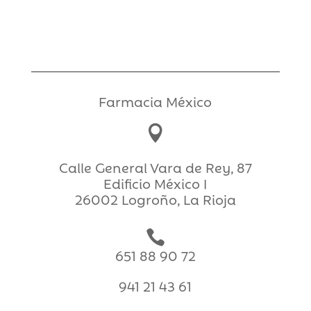
11,90€.
8,50€.
Farmacia México

Calle General Vara de Rey, 87
Edificio México I
26002 Logroño, La Rioja

651 88 90 72
941 21 43 61