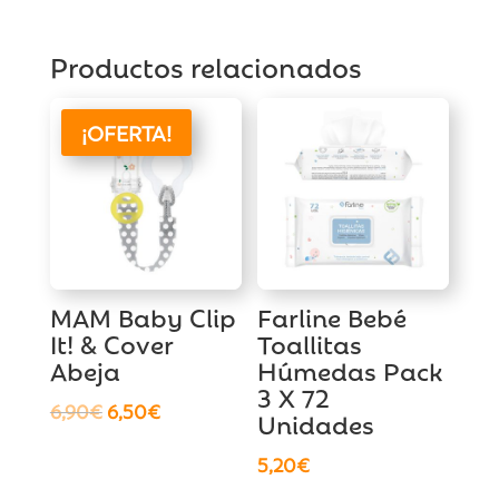
Productos relacionados
¡OFERTA!
MAM Baby Clip
Farline Bebé
It! & Cover
Toallitas
Abeja
Húmedas Pack
3 X 72
El
El
6,90
€
6,50
€
Unidades
precio
precio
5,20
€
original
actual
era:
es: