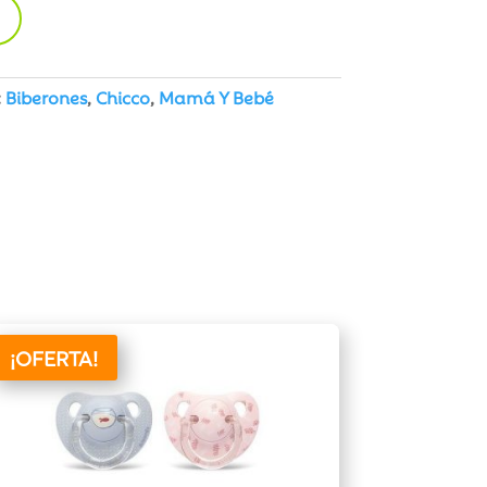
:
Biberones
,
Chicco
,
Mamá Y Bebé
¡OFERTA!