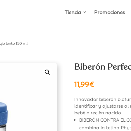
Tienda
Promociones
ujo lento 150 ml
Biberón Perfec
11,99
€
Innovador biberón biofu
identificar y ajustarse a
bebé o recién nacido.
BIBERÓN CONTRA EL CÓL
combina la tetina Phy