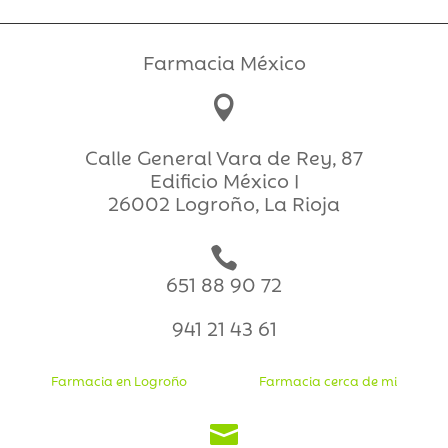
Farmacia México

Calle General Vara de Rey, 87
Edificio México I
26002 Logroño, La Rioja

651 88 90 72
941 21 43 61
Farmacia en Logroño
Farmacia cerca de mi
