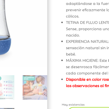
adaptándose a la fuer
prevenir eficazmente la
cólicos.
TETINA DE FLUJO LENTO
Sense, proporciona una
nacido.
EXPERIENCIA NATURAL: E
sensación natural sin i
bebé.
MÁXIMA HIGIENE: Este b
se desenrosca fácilmen
cada componente del 
Disponible en color ros
las observaciones al fin
Hay existencias