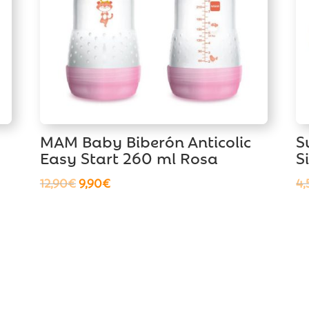
MAM Baby Biberón Anticolic
S
Easy Start 260 ml Rosa
S
El
El
12,90
€
9,90
€
4,
precio
precio
original
actual
era:
es:
12,90€.
9,90€.