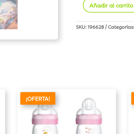
Añadir al carrito
Biberón
Perfect5
Flujo
SKU:
196628
Categorías
lento
150
ml
cantidad
¡OFERTA!