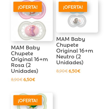
¡OFERTA!
¡OFERTA!
MAM Baby
Chupete
MAM Baby
Original 16+m
Chupete
Neutro (2
Original 16+m
Unidades)
Rosa (2
Unidades)
El
El
8,90
€
6,50
€
precio
precio
El
El
8,90
€
6,50
€
original
actual
precio
precio
era:
es:
original
actual
8,90€.
6,50€.
era:
es:
¡OFERTA!
8,90€.
6,50€.