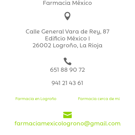
Farmacia México

Calle General Vara de Rey, 87
Edificio México I
26002 Logroño, La Rioja

651 88 90 72
941 21 43 61
Farmacia en Logroño
Farmacia cerca de mi

farmaciamexicologrono@gmail.com