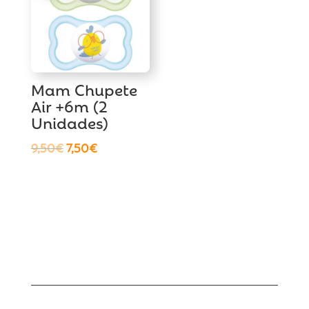
Mam Chupete
Air +6m (2
Unidades)
El
El
9,50
€
7,50
€
precio
precio
original
actual
era:
es:
9,50€.
7,50€.