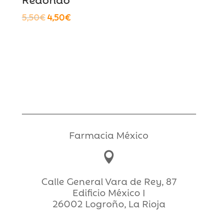
El
El
5,50
€
4,50
€
precio
precio
original
actual
era:
es:
5,50€.
4,50€.
Farmacia México

Calle General Vara de Rey, 87
Edificio México I
26002 Logroño, La Rioja