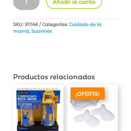
Añadir al carrito
Crema
Cuidado
del
Pezón
SKU:
311146
Categorías:
Cuidado de la
20
mamá
,
Suavinex
ml
cantidad
Productos relacionados
¡OFERTA!