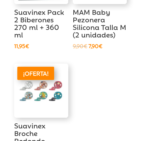
Suavinex Pack
MAM Baby
2 Biberones
Pezonera
270 ml + 360
Silicona Talla M
ml
(2 unidades)
El
El
11,95
€
9,90
€
7,90
€
precio
precio
original
actual
era:
es:
¡OFERTA!
9,90€.
7,90€.
Suavinex
Broche
Redondo