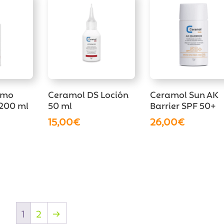
rmo
Ceramol DS Loción
Ceramol Sun AK
200 ml
50 ml
Barrier SPF 50+
15,00
€
26,00
€
1
2
→