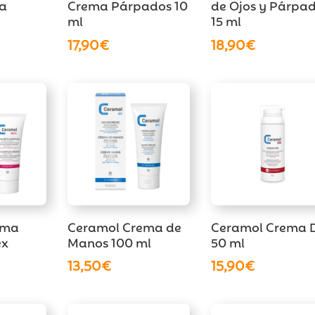
ma
Crema Párpados 10
de Ojos y Párpa
ml
15 ml
17,90
€
18,90
€
ema
Ceramol Crema de
Ceramol Crema 
ex
Manos 100 ml
50 ml
13,50
€
15,90
€