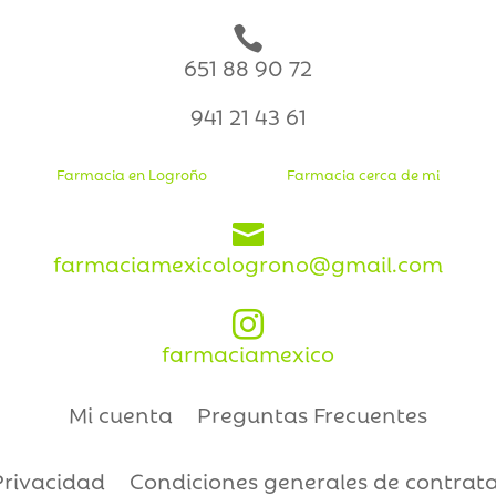

651 88 90 72
941 21 43 61
Farmacia en Logroño
Farmacia cerca de mi

farmaciamexicologrono@gmail.com

farmaciamexico
Mi cuenta
Preguntas Frecuentes
Privacidad
Condiciones generales de contrat