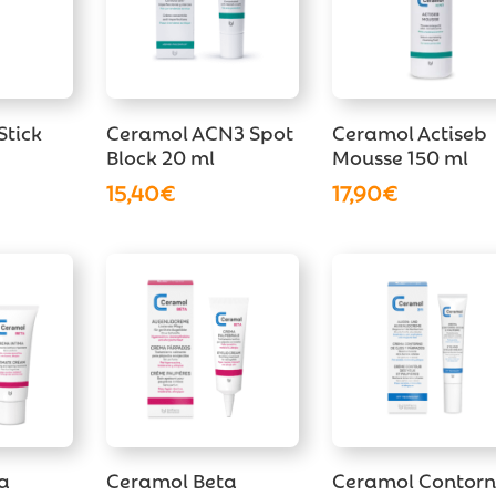
Stick
Ceramol ACN3 Spot
Ceramol Actiseb
Block 20 ml
Mousse 150 ml
15,40
€
17,90
€
a
Ceramol Beta
Ceramol Contor