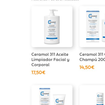
Ceramol 311 Aceite
Ceramol 311 
Limpiador Facial y
Champú 200
Corporal
14,50
€
17,50
€