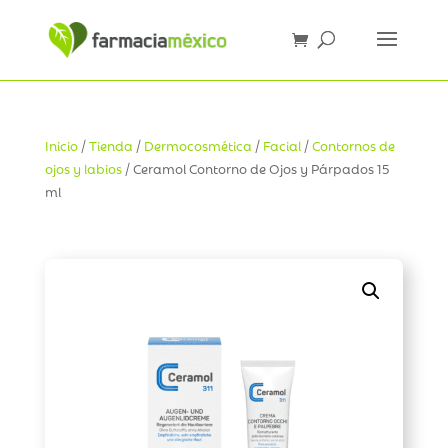
Inicio
/
Tienda
/
Dermocosmética
/
Facial
/
Contornos de
ojos y labios
/ Ceramol Contorno de Ojos y Párpados 15
ml