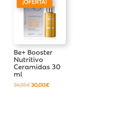
¡OFERTA!
Be+ Booster
Nutritivo
Ceramidas 30
ml
El
El
34,95
€
30,00
€
precio
precio
original
actual
era:
es:
34,95€.
30,00€.