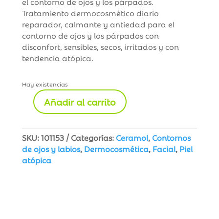
el contorno de ojos y los párpados.
​Tratamiento dermocosmético diario
reparador, calmante y antiedad para el
contorno de ojos y los párpados con
disconfort, sensibles, secos, irritados y con
tendencia atópica.
Hay existencias
Añadir al carrito
Ceramol
Contorno
de
SKU:
101153
Categorías:
Ceramol
,
Contornos
Ojos
de ojos y labios
,
Dermocosmética
,
Facial
,
Piel
y
atópica
Párpados
15
ml
cantidad