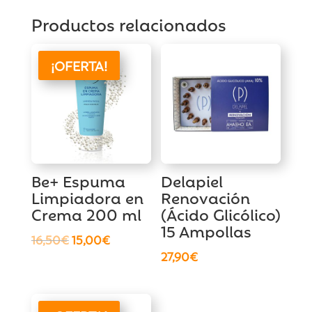
Productos relacionados
¡OFERTA!
Be+ Espuma
Delapiel
Limpiadora en
Renovación
Crema 200 ml
(Ácido Glicólico)
15 Ampollas
El
El
16,50
€
15,00
€
27,90
€
precio
precio
original
actual
era:
es:
16,50€.
15,00€.