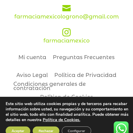

farmaciamexicologrono@gmail.com

farmaciamexico
Mi cuenta
Preguntas Frecuentes
Aviso Legal
Política de Privacidad
Condiciones generales de
contratación
Política de Cookies
Este sitio web utiliza cookies propias y de terceros para recabar
información sobre usted, su navegación y su comportamiento en
Copyright © 2021 | Farmacia México
el sitio web, todo ello con finalidad analítica. Puede obtener más
detalles en nuestra
Política de Cookies.
Aceptar
Rechazar
Configurar