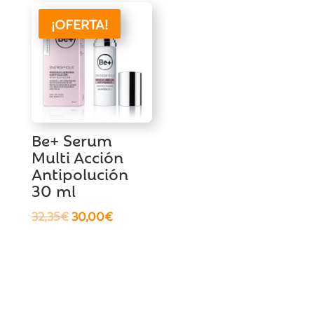
era:
es:
¡OFERTA!
16,60€.
15,00€.
Be+ Serum
Multi Acción
Antipolución
30 ml
El
El
32,35
€
30,00
€
precio
precio
original
actual
era:
es:
32,35€.
30,00€.