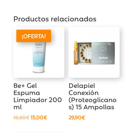
Productos relacionados
¡OFERTA!
Be+ Gel
Delapiel
Espuma
Conexión
Limpiador 200
(Proteoglicano
ml
s) 15 Ampollas
El
El
16,60
€
15,00
€
29,90
€
precio
precio
original
actual