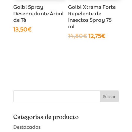
Goibi Spray
Goibi Xtreme Forte
Desenredante Árbol
Repelente de
de Té
Insectos Spray 75
ml
13,50
€
El
El
14,80
€
12,75
€
precio
precio
original
actual
era:
es:
14,80€.
12,75€.
Categorías de producto
Destacados