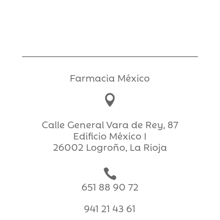
Farmacia México

Calle General Vara de Rey, 87
Edificio México I
26002 Logroño, La Rioja

651 88 90 72
941 21 43 61