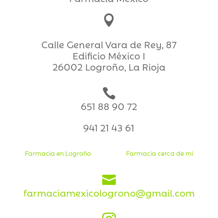

Calle General Vara de Rey, 87
Edificio México I
26002 Logroño, La Rioja

651 88 90 72
941 21 43 61
Farmacia en Logroño
Farmacia cerca de mi

farmaciamexicologrono@gmail.com