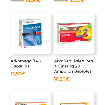
precio
precio
precio
precio
original
actual
original
actual
era:
es:
era:
es:
19,95€.
16,50€.
19,95€.
16,50€.
Arkomega 3 45
ArkoReal Jalea Real
Capsulas
+ Ginseng 20
Ampollas Bebibles
13,50
€
18,50
€