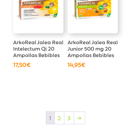
ArkoReal Jalea Real
ArkoReal Jalea Real
Intelectum Qi 20
Junior 500 mg 20
Ampollas Bebibles
Ampollas Bebibles
17,50
€
14,95
€
1
2
3
→