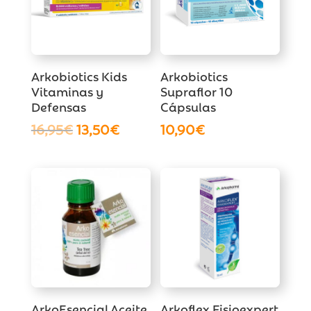
Arkobiotics Kids
Arkobiotics
Vitaminas y
Supraflor 10
Defensas
Cápsulas
El
El
16,95
€
13,50
€
10,90
€
precio
precio
original
actual
era:
es:
16,95€.
13,50€.
ArkoEsencial Aceite
Arkoflex Fisioexpert