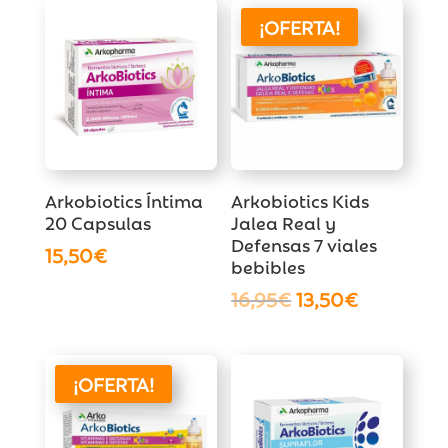
¡OFERTA!
Arkobiotics Íntima
Arkobiotics Kids
20 Capsulas
Jalea Real y
Defensas 7 viales
15,50
€
bebibles
El
El
16,95
€
13,50
€
precio
precio
original
actual
era:
es:
¡OFERTA!
16,95€.
13,50€.