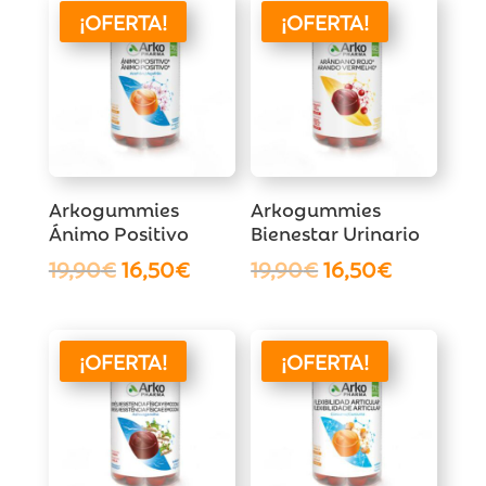
¡OFERTA!
¡OFERTA!
Arkogummies
Arkogummies
Ánimo Positivo
Bienestar Urinario
El
El
El
El
19,90
€
16,50
€
19,90
€
16,50
€
precio
precio
precio
precio
original
actual
original
actual
era:
es:
era:
es:
¡OFERTA!
¡OFERTA!
19,90€.
16,50€.
19,90€.
16,50€.