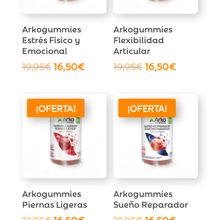
Arkogummies
Arkogummies
Estrés Físico y
Flexibilidad
Emocional
Articular
El
El
El
El
19,95
€
16,50
€
19,95
€
16,50
€
precio
precio
precio
precio
original
actual
original
actual
era:
es:
era:
es:
¡OFERTA!
¡OFERTA!
19,95€.
16,50€.
19,95€.
16,50€.
Arkogummies
Arkogummies
Piernas Ligeras
Sueño Reparador
El
El
El
El
19,95
€
16,50
€
19,95
€
16,50
€