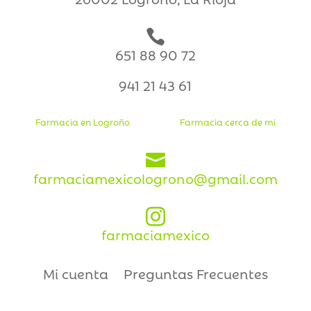

651 88 90 72
941 21 43 61
Farmacia en Logroño
Farmacia cerca de mi

farmaciamexicologrono@gmail.com

farmaciamexico
Mi cuenta
Preguntas Frecuentes