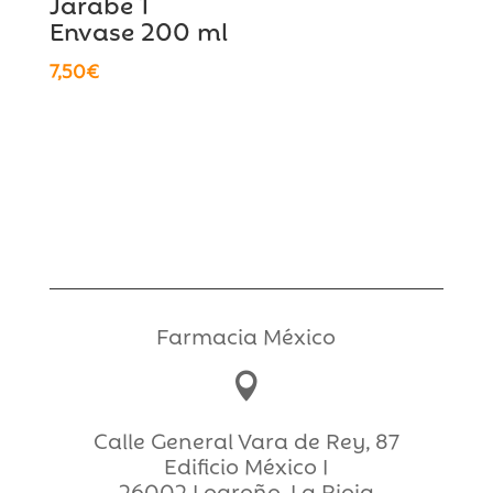
Jarabe 1
Envase 200 ml
7,50
€
Farmacia México

Calle General Vara de Rey, 87
Edificio México I
26002 Logroño, La Rioja