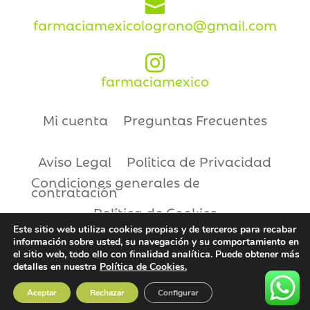

farmaciamexicologrono@gmail.com

farmaciamexico
Mi cuenta
Preguntas Frecuentes
Aviso Legal
Política de Privacidad
Condiciones generales de
contratación
Política de Cookies
Este sitio web utiliza cookies propias y de terceros para recabar
información sobre usted, su navegación y su comportamiento en
Copyright © 2021 | Farmacia México
el sitio web, todo ello con finalidad analítica. Puede obtener más
detalles en nuestra
Política de Cookies.
Aceptar
Rechazar
Configurar