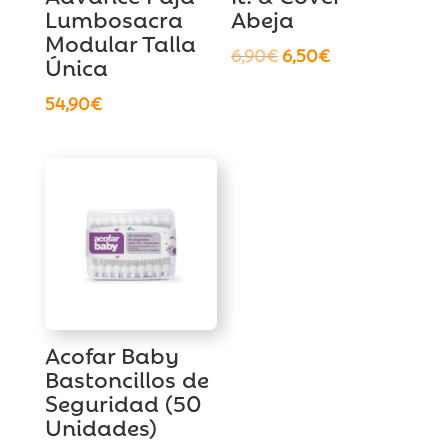
Lumbosacra
Abeja
Modular Talla
El
El
6,90
€
6,50
€
Única
precio
precio
54,90
€
original
actual
era:
es:
6,90€.
6,50€.
Acofar Baby
Bastoncillos de
Seguridad (50
Unidades)