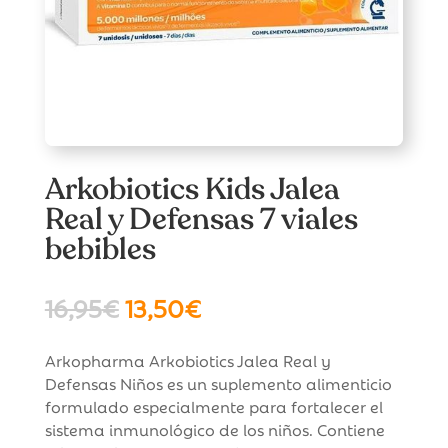
Arkobiotics Kids Jalea
Real y Defensas 7 viales
bebibles
El
El
16,95
€
13,50
€
precio
precio
original
actual
Arkopharma Arkobiotics Jalea Real y
era:
es:
Defensas Niños es un suplemento alimenticio
16,95€.
13,50€.
formulado especialmente para fortalecer el
sistema inmunológico de los niños. Contiene