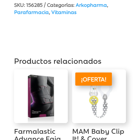
y
SKU:
156285
Categorías:
Arkopharma
,
Defensas
Parafarmacia
,
Vitaminas
7
viales
bebibles
cantidad
Productos relacionados
¡OFERTA!
Farmalastic
MAM Baby Clip
Advance Faja
It! & Cover