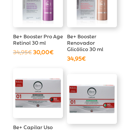
Be+ Booster Pro Age
Be+ Booster
Retinol 30 ml
Renovador
Glicólico 30 ml
El
El
34,95
€
30,00
€
34,95
€
precio
precio
original
actual
era:
es:
34,95€.
30,00€.
Be+ Capilar Uso