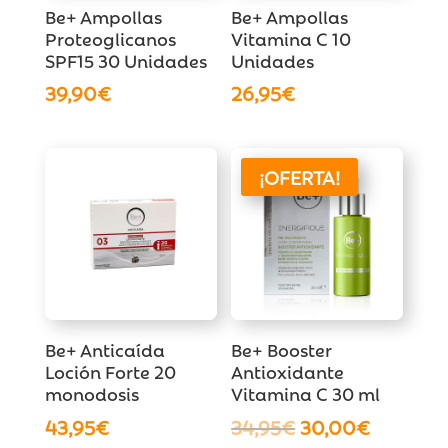
Be+ Ampollas
Be+ Ampollas
Proteoglicanos
Vitamina C 10
SPF15 30 Unidades
Unidades
39,90
€
26,95
€
¡OFERTA!
Be+ Anticaída
Be+ Booster
Loción Forte 20
Antioxidante
monodosis
Vitamina C 30 ml
El
El
43,95
€
34,95
€
30,00
€