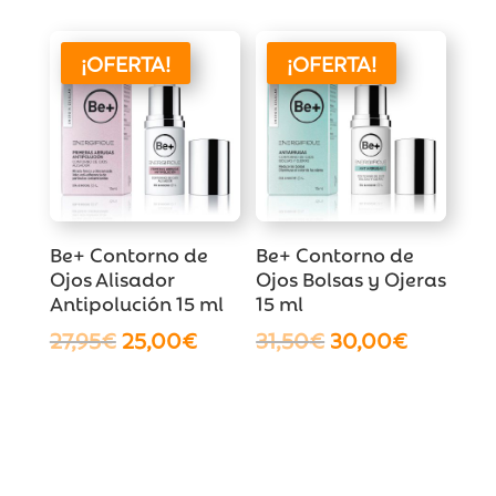
original
actual
original
actual
era:
es:
era:
es:
¡OFERTA!
¡OFERTA!
12,85€.
10,00€.
17,40€.
15,00€.
Be+ Contorno de
Be+ Contorno de
Ojos Alisador
Ojos Bolsas y Ojeras
Antipolución 15 ml
15 ml
El
El
El
El
27,95
€
25,00
€
31,50
€
30,00
€
precio
precio
precio
precio
original
actual
original
actual
era:
es:
era:
es:
27,95€.
25,00€.
31,50€.
30,00€.