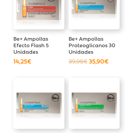
Be+ Ampollas
Be+ Ampollas
Efecto Flash 5
Proteoglicanos 30
Unidades
Unidades
El
El
14,25
€
39,95
€
35,90
€
precio
precio
original
actual
era:
es:
39,95€.
35,90€.