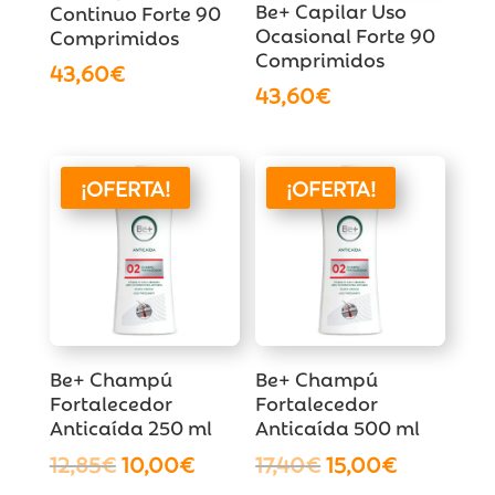
Be+ Capilar Uso
Continuo Forte 90
Ocasional Forte 90
Comprimidos
Comprimidos
43,60
€
43,60
€
¡OFERTA!
¡OFERTA!
Be+ Champú
Be+ Champú
Fortalecedor
Fortalecedor
Anticaída 250 ml
Anticaída 500 ml
El
El
El
El
12,85
€
10,00
€
17,40
€
15,00
€
precio
precio
precio
precio