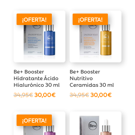
precio
precio
original
actual
era:
es:
¡OFERTA!
¡OFERTA!
34,95€.
30,00€.
Be+ Booster
Be+ Booster
Hidratante Ácido
Nutritivo
Hialurónico 30 ml
Ceramidas 30 ml
El
El
El
El
34,95
€
30,00
€
34,95
€
30,00
€
precio
precio
precio
precio
original
actual
original
actual
era:
es:
era:
es:
¡OFERTA!
34,95€.
30,00€.
34,95€.
30,00€.