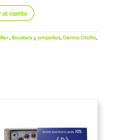
 al carrito
Be+
,
Boosters y ampollas
,
Dermo Otoño
,