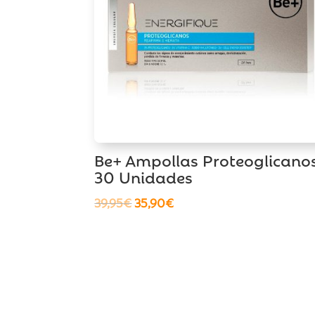
Be+ Ampollas Proteoglicano
30 Unidades
El
El
39,95
€
35,90
€
precio
precio
original
actual
era:
es:
39,95€.
35,90€.