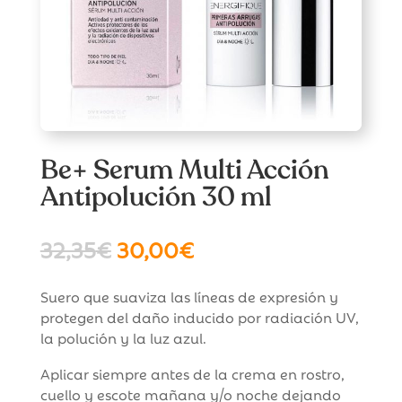
Be+ Serum Multi Acción
Antipolución 30 ml
El
El
32,35
€
30,00
€
precio
precio
original
actual
Suero que suaviza las líneas de expresión y
era:
es:
protegen del daño inducido por radiación UV,
32,35€.
30,00€.
la polución y la luz azul.
Aplicar siempre antes de la crema en rostro,
cuello y escote mañana y/o noche dejando