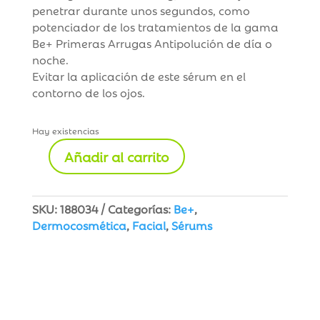
penetrar durante unos segundos, como
potenciador de los tratamientos de la gama
Be+ Primeras Arrugas Antipolución de día o
noche.
Evitar la aplicación de este sérum en el
contorno de los ojos.
Hay existencias
Añadir al carrito
Be+
Serum
Multi
SKU:
188034
Categorías:
Be+
,
Acción
Dermocosmética
,
Facial
,
Sérums
Antipolución
30
ml
cantidad