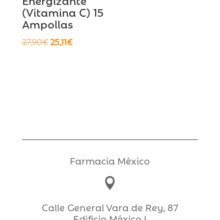
(Vitamina C) 15
Ampollas
El
El
27,90
€
25,11
€
precio
precio
original
actual
era:
es:
27,90€.
25,11€.
Farmacia México

Calle General Vara de Rey, 87
Edificio México I