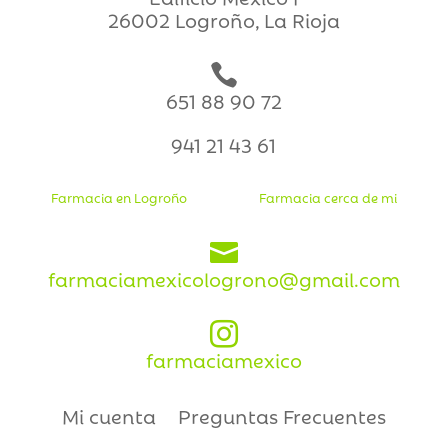
26002 Logroño, La Rioja

651 88 90 72
941 21 43 61
Farmacia en Logroño
Farmacia cerca de mi

farmaciamexicologrono@gmail.com

farmaciamexico
Mi cuenta
Preguntas Frecuentes