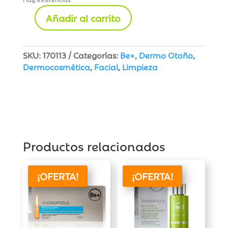
Añadir al carrito
Be+
Gel
Exfoliante
SKU:
170113
Categorías:
Be+
,
Dermo Otoño
,
Suave
Dermocosmética
,
Facial
,
Limpieza
Doble
Acción
75
ml
cantidad
Productos relacionados
¡OFERTA!
¡OFERTA!