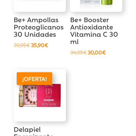
Be+ Ampollas
Be+ Booster
Proteoglicanos
Antioxidante
30 Unidades
Vitamina C 30
ml
El
El
39,95
€
35,90
€
El
El
34,95
€
30,00
€
precio
precio
precio
precio
original
actual
original
actual
era:
es:
era:
es:
39,95€.
35,90€.
¡OFERTA!
34,95€.
30,00€.
Delapiel
Energizante