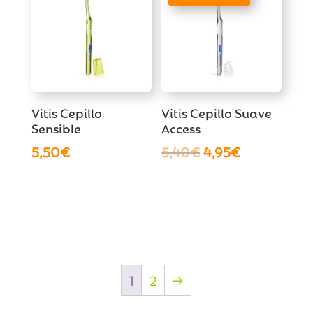
Vitis Cepillo
Vitis Cepillo Suave
Sensible
Access
El
El
5,50
€
5,40
€
4,95
€
precio
precio
original
actual
era:
es:
5,40€.
4,95€.
1
2
→