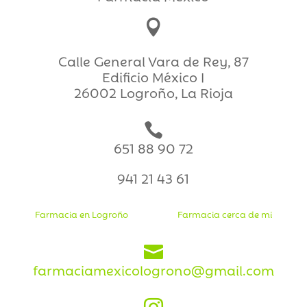

Calle General Vara de Rey, 87
Edificio México I
26002 Logroño, La Rioja

651 88 90 72
941 21 43 61
Farmacia en Logroño
Farmacia cerca de mi

farmaciamexicologrono@gmail.com