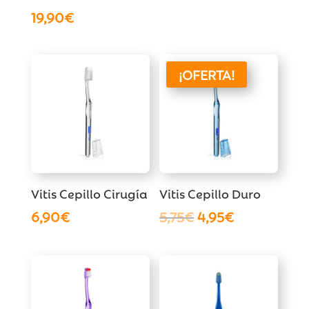
19,90
€
¡OFERTA!
Vitis Cepillo Cirugía
Vitis Cepillo Duro
El
El
6,90
€
5,75
€
4,95
€
precio
precio
original
actual
era:
es:
5,75€.
4,95€.