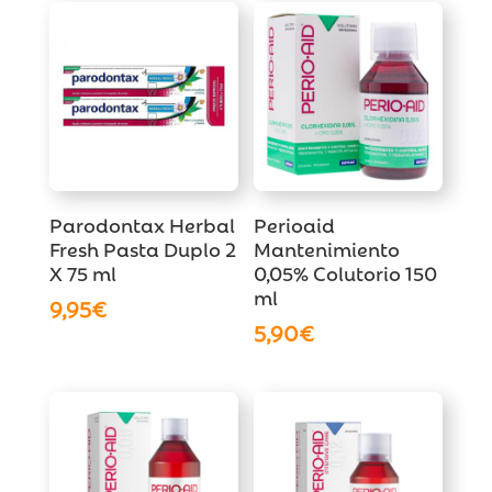
Parodontax Herbal
Perioaid
Fresh Pasta Duplo 2
Mantenimiento
X 75 ml
0,05% Colutorio 150
ml
9,95
€
5,90
€