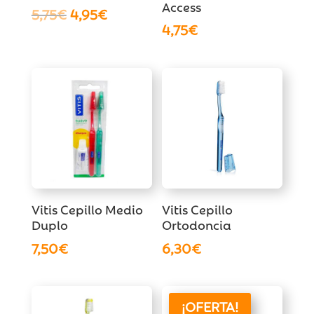
Access
El
El
5,75
€
4,95
€
4,75
€
precio
precio
original
actual
era:
es:
5,75€.
4,95€.
Vitis Cepillo Medio
Vitis Cepillo
Duplo
Ortodoncia
7,50
€
6,30
€
¡OFERTA!