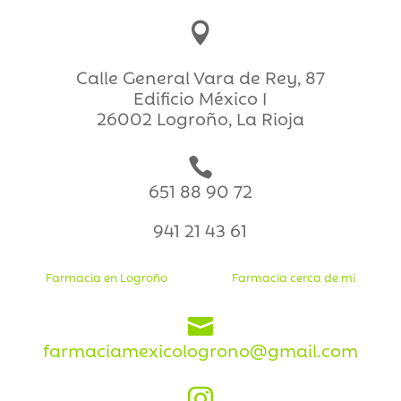

Calle General Vara de Rey, 87
Edificio México I
26002 Logroño, La Rioja

651 88 90 72
941 21 43 61
Farmacia en Logroño
Farmacia cerca de mi

farmaciamexicologrono@gmail.com
