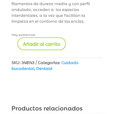
filamentos de dureza media y con perfil
ondulado, acceden a los espacios
interdentales, a la vez que facilitan la
limpieza en el contorno de las encías.
Hay existencias
Añadir al carrito
Vitis
Cepillo
Suave
SKU:
348143
Categorías:
Cuidado
Access
bucodental
,
Dentaid
cantidad
Productos relacionados