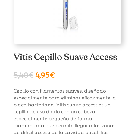
Vitis Cepillo Suave Access
El
El
5,40
€
4,95
€
precio
precio
original
actual
Cepillo con filamentos suaves, diseñado
era:
es:
especialmente para eliminar eficazmente la
5,40€.
4,95€.
placa bacteriana. Vitis suave access es un
cepillo de uso diario con un cabezal
especialmente pequeño de forma
diamantada que permite llegar a las zonas
de difícil acceso de la cavidad bucal. Sus