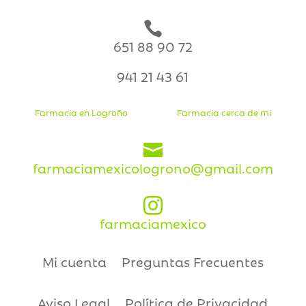

651 88 90 72
941 21 43 61
Farmacia en Logroño
Farmacia cerca de mi

farmaciamexicologrono@gmail.com

farmaciamexico
Mi cuenta
Preguntas Frecuentes
Aviso Legal
Política de Privacidad