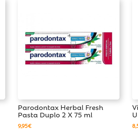
Parodontax Herbal Fresh
V
Pasta Duplo 2 X 75 ml
U
9,95
€
8,