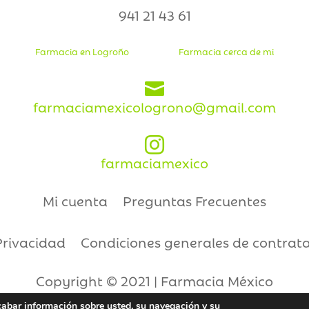
941 21 43 61
Farmacia en Logroño
Farmacia cerca de mi

farmaciamexicologrono@gmail.com

farmaciamexico
Mi cuenta
Preguntas Frecuentes
Privacidad
Condiciones generales de contrat
Copyright © 2021 | Farmacia México
ecabar información sobre usted, su navegación y su