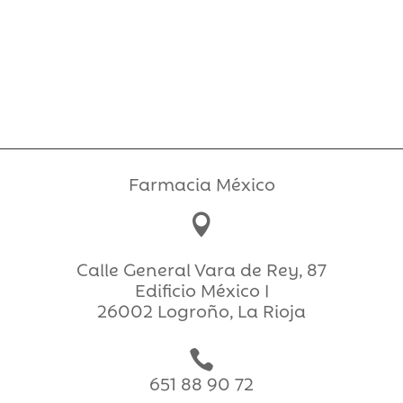
Farmacia México

Calle General Vara de Rey, 87
Edificio México I
26002 Logroño, La Rioja

651 88 90 72