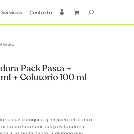
Servicios
Contacto

l Gratis
adora Pack Pasta +
ml + Colutorio 100 ml
diario que blanquea y recupera el blanco
eliminando las manchas y evitando su
ge el esmalte dental. Colutorio que