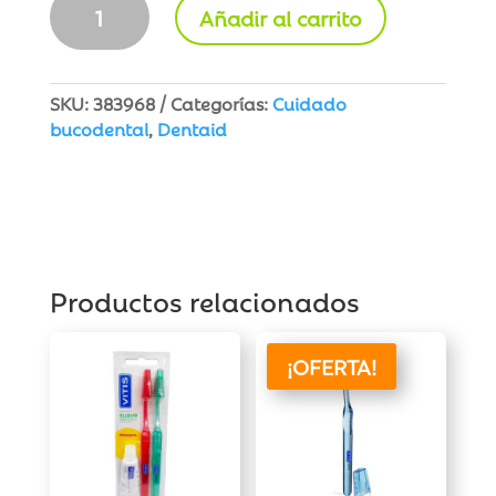
Añadir al carrito
Seda
Dental
con
Cera
SKU:
383968
Categorías:
Cuidado
cantidad
bucodental
,
Dentaid
Productos relacionados
¡OFERTA!