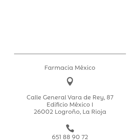
Farmacia México

Calle General Vara de Rey, 87
Edificio México I
26002 Logroño, La Rioja

651 88 90 72