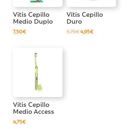
Vitis Cepillo
Vitis Cepillo
Medio Duplo
Duro
El
El
7,50
€
5,75
€
4,95
€
precio
precio
original
actual
era:
es:
5,75€.
4,95€.
Vitis Cepillo
Medio Access
4,75
€