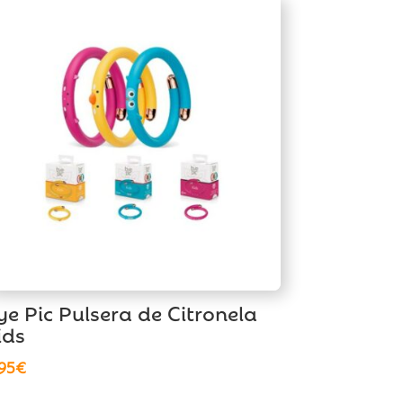
ye Pic Pulsera de Citronela
ids
,95
€