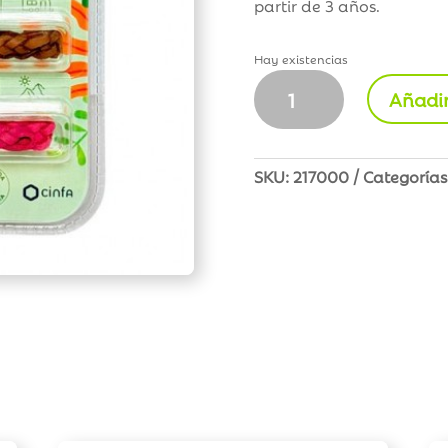
partir de 3 años.
Hay existencias
Goibi
Añadir
Pulsera
de
Citronela
Eco
SKU:
217000
Categorías
Cuero
cantidad