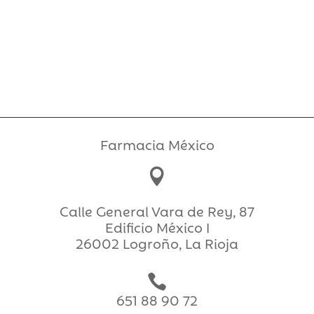
Farmacia México

Calle General Vara de Rey, 87
Edificio México I
26002 Logroño, La Rioja

651 88 90 72