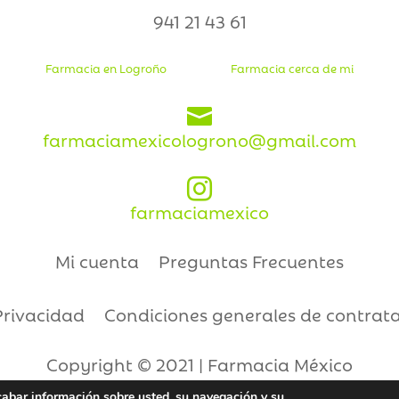
941 21 43 61
Farmacia en Logroño
Farmacia cerca de mi

farmaciamexicologrono@gmail.com

farmaciamexico
Mi cuenta
Preguntas Frecuentes
Privacidad
Condiciones generales de contrat
Copyright © 2021 | Farmacia México
ecabar información sobre usted, su navegación y su