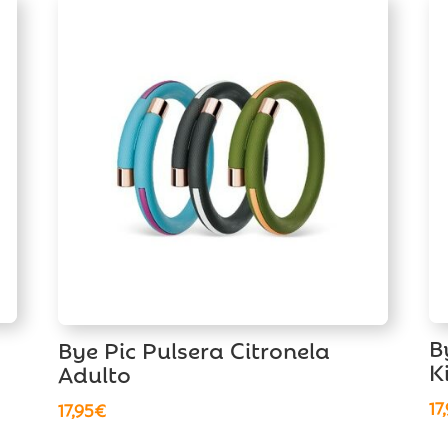
B
Bye Pic Pulsera Citronela
K
Adulto
17
17,95
€