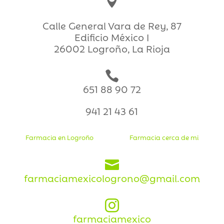

Calle General Vara de Rey, 87
Edificio México I
26002 Logroño, La Rioja

651 88 90 72
941 21 43 61
Farmacia en Logroño
Farmacia cerca de mi

farmaciamexicologrono@gmail.com

farmaciamexico