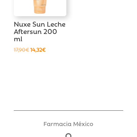
Nuxe Sun Leche
Aftersun 200
ml
El
El
17,90
€
14,32
€
precio
precio
original
actual
era:
es:
17,90€.
14,32€.
Farmacia México