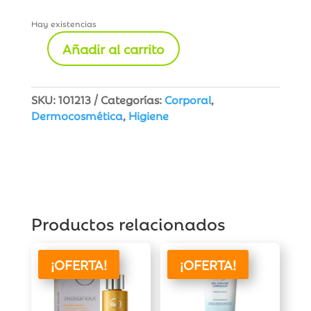
Hay existencias
Añadir al carrito
Desodorante
Crema
Antitranspirante
SKU:
101213
Categorías:
Corporal
,
cantidad
Dermocosmética
,
Higiene
Productos relacionados
¡OFERTA!
¡OFERTA!