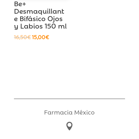
Be+
Desmaquillant
e Bifásico Ojos
y Labios 150 ml
El
El
16,50
€
15,00
€
precio
precio
original
actual
era:
es:
16,50€.
15,00€.
Farmacia México
