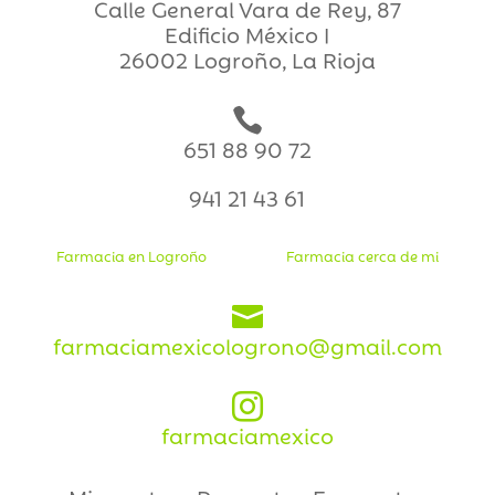
Calle General Vara de Rey, 87
Edificio México I
26002 Logroño, La Rioja

651 88 90 72
941 21 43 61
Farmacia en Logroño
Farmacia cerca de mi

farmaciamexicologrono@gmail.com

farmaciamexico