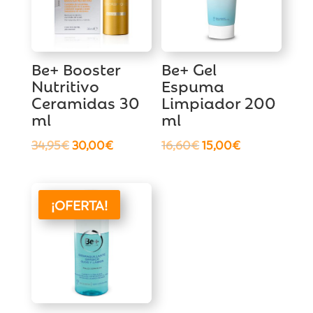
Be+ Booster
Be+ Gel
Nutritivo
Espuma
Ceramidas 30
Limpiador 200
ml
ml
El
El
El
El
34,95
€
30,00
€
16,60
€
15,00
€
precio
precio
precio
precio
original
actual
original
actual
era:
es:
era:
es:
¡OFERTA!
34,95€.
30,00€.
16,60€.
15,00€.