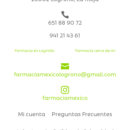

651 88 90 72
941 21 43 61
Farmacia en Logroño
Farmacia cerca de mi

farmaciamexicologrono@gmail.com

farmaciamexico
Mi cuenta
Preguntas Frecuentes