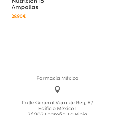
Nutrición 15
Ampollas
29,90
€
Farmacia México

Calle General Vara de Rey, 87
Edificio México I
26002 Logroño, La Rioja