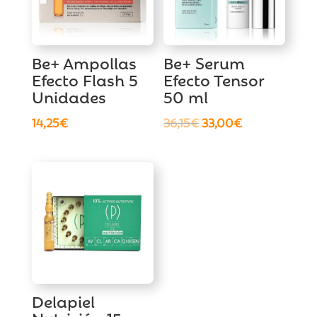
Be+ Ampollas
Be+ Serum
Efecto Flash 5
Efecto Tensor
Unidades
50 ml
El
El
14,25
€
36,15
€
33,00
€
precio
precio
original
actual
era:
es:
36,15€.
33,00€.
Delapiel