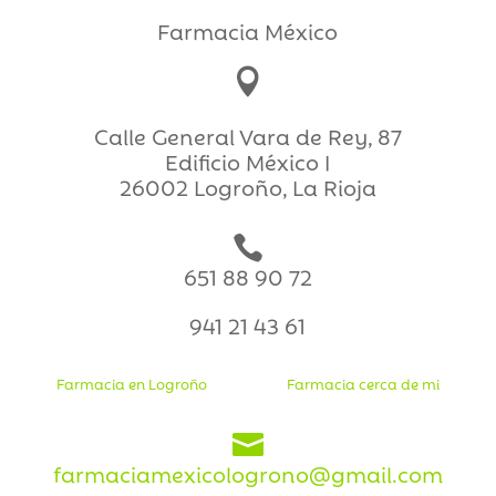
Farmacia México

Calle General Vara de Rey, 87
Edificio México I
26002 Logroño, La Rioja

651 88 90 72
941 21 43 61
Farmacia en Logroño
Farmacia cerca de mi

farmaciamexicologrono@gmail.com