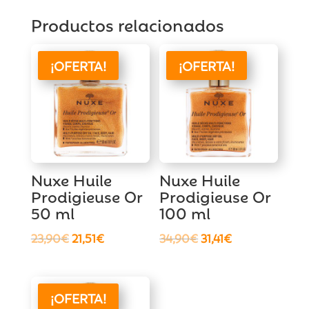
Productos relacionados
¡OFERTA!
¡OFERTA!
Nuxe Huile
Nuxe Huile
Prodigieuse Or
Prodigieuse Or
50 ml
100 ml
El
El
El
El
23,90
€
21,51
€
34,90
€
31,41
€
precio
precio
precio
precio
original
actual
original
actual
era:
es:
era:
es:
¡OFERTA!
23,90€.
21,51€.
34,90€.
31,41€.