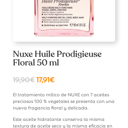
Nuxe Huile Prodigieuse
Floral 50 ml
El
El
19,90
€
17,91
€
precio
precio
original
actual
El tratamiento mítico de NUXE con 7 aceites
era:
es:
preciosos 100 % vegetales se presenta con una
19,90€.
17,91€.
nueva fragancia floral y delicada.
Este aceite hidratante conserva la misma
textura de aceite seco y la misma eficacia en