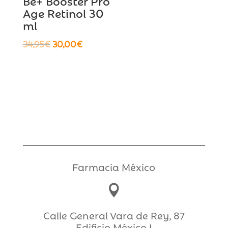
Be+ Booster Pro
Age Retinol 30
ml
El
El
34,95
€
30,00
€
precio
precio
original
actual
era:
es:
34,95€.
30,00€.
Farmacia México

Calle General Vara de Rey, 87
Edificio México I