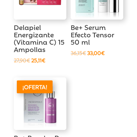
Delapiel
Be+ Serum
Energizante
Efecto Tensor
(Vitamina C) 15
50 ml
Ampollas
El
El
36,15
€
33,00
€
El
El
27,90
€
25,11
€
precio
precio
precio
precio
original
actual
original
actual
era:
es:
era:
es:
36,15€.
33,00€.
¡OFERTA!
27,90€.
25,11€.