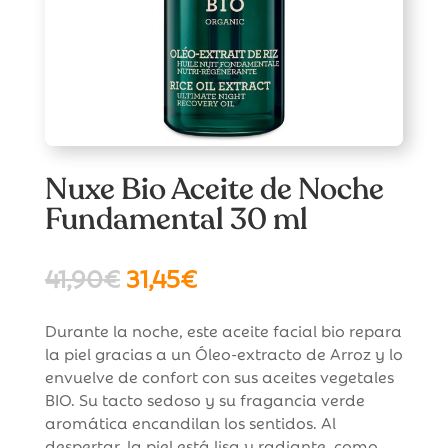
Nuxe Bio Aceite de Noche
Fundamental 30 ml
El
El
41,90
€
31,45
€
precio
precio
original
actual
Durante la noche, este aceite facial bio repara
era:
es:
la piel gracias a un Óleo-extracto de Arroz y lo
41,90€.
31,45€.
envuelve de confort con sus aceites vegetales
BIO. Su tacto sedoso y su fragancia verde
aromática encandilan los sentidos. Al
despertar, la piel está lisa y radiante, como