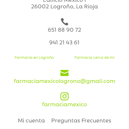
26002 Logroño, La Rioja

651 88 90 72
941 21 43 61
Farmacia en Logroño
Farmacia cerca de mi

farmaciamexicologrono@gmail.com

farmaciamexico
Mi cuenta
Preguntas Frecuentes