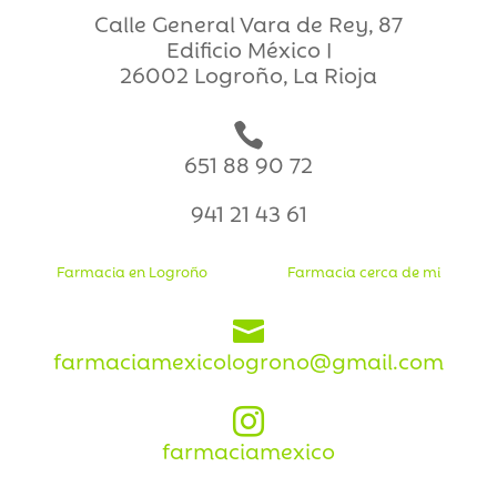
Calle General Vara de Rey, 87
Edificio México I
26002 Logroño, La Rioja

651 88 90 72
941 21 43 61
Farmacia en Logroño
Farmacia cerca de mi

farmaciamexicologrono@gmail.com

farmaciamexico