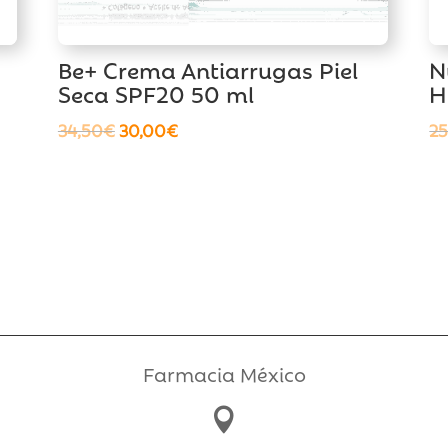
Be+ Crema Antiarrugas Piel
N
Seca SPF20 50 ml
H
El
El
34,50
€
30,00
€
25
precio
precio
original
actual
era:
es:
34,50€.
30,00€.
Farmacia México
