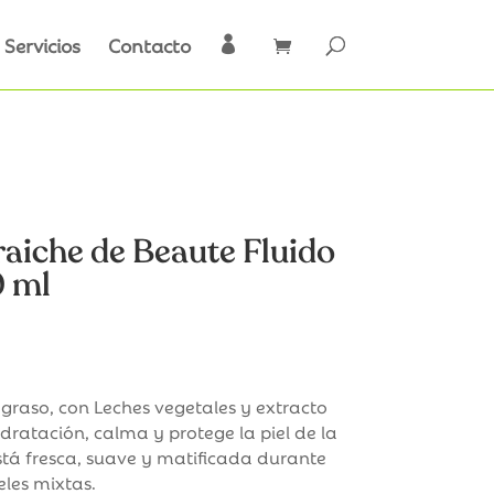
Servicios
Contacto

aiche de Beaute Fluido
0 ml
ecio
tual
 graso, con Leches vegetales y extracto
idratación, calma y protege la piel de la
,91€.
stá fresca, suave y matificada durante
eles mixtas.