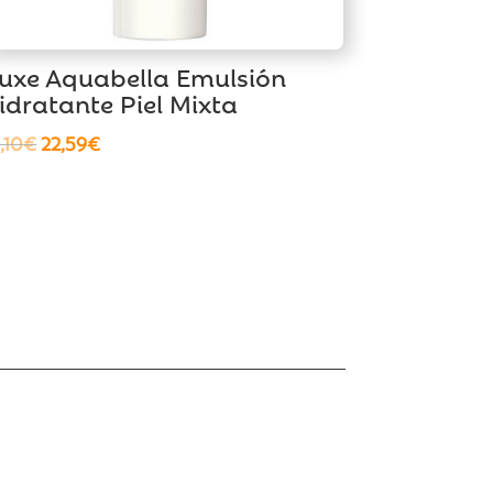
uxe Aquabella Emulsión
idratante Piel Mixta
El
El
,10
€
22,59
€
precio
precio
original
actual
era:
es:
25,10€.
22,59€.