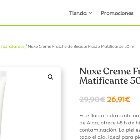
Tienda
Promociones
 hidratantes
/ Nuxe Creme Fraiche de Beaute Fluido Matificante 50 ml
Nuxe Creme Fr
Matificante 5
El
El
29,90
€
26,91
€
precio
pr
original
ac
Este fluido hidratante no
era:
es:
de Alga, ofrece 48 h de h
29,90€.
26
contaminación. La piel e
todo el día. Ideal para pi