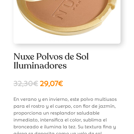
Nuxe Polvos de Sol
Iluminadores
El
El
32,30
€
29,07
€
precio
precio
original
actual
En verano y en invierno, este polvo multiusos
era:
es:
para el rostro y el cuerpo, con flor de jazmín,
32,30€.
29,07€.
proporciona un resplandor saludable
inmediato, intensifica el color, sublima el
bronceado e ilumina la tez. Su textura fina y
aérea se deposita como un velo de sol.