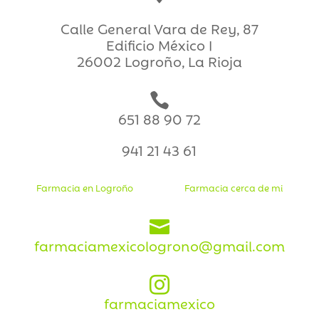
Calle General Vara de Rey, 87
Edificio México I
26002 Logroño, La Rioja

651 88 90 72
941 21 43 61
Farmacia en Logroño
Farmacia cerca de mi

farmaciamexicologrono@gmail.com

farmaciamexico