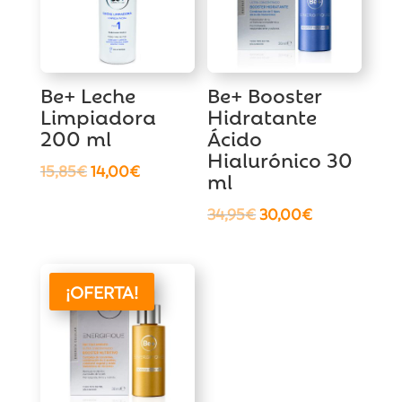
Be+ Leche
Be+ Booster
Limpiadora
Hidratante
200 ml
Ácido
Hialurónico 30
El
El
15,85
€
14,00
€
ml
precio
precio
El
El
34,95
€
30,00
€
original
actual
precio
precio
era:
es:
original
actual
15,85€.
14,00€.
era:
es:
¡OFERTA!
34,95€.
30,00€.