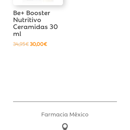
Be+ Booster
Nutritivo
Ceramidas 30
ml
El
El
34,95
€
30,00
€
precio
precio
original
actual
era:
es:
34,95€.
30,00€.
Farmacia México
