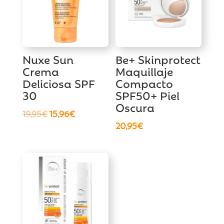
Nuxe Sun
Be+ Skinprotect
Crema
Maquillaje
Deliciosa SPF
Compacto
30
SPF50+ Piel
Oscura
El
El
19,95
€
15,96
€
20,95
€
precio
precio
original
actual
era:
es:
19,95€.
15,96€.