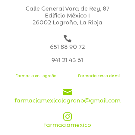
Calle General Vara de Rey, 87
Edificio México I
26002 Logroño, La Rioja

651 88 90 72
941 21 43 61
Farmacia en Logroño
Farmacia cerca de mi

farmaciamexicologrono@gmail.com

farmaciamexico