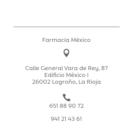
Farmacia México

Calle General Vara de Rey, 87
Edificio México I
26002 Logroño, La Rioja

651 88 90 72
941 21 43 61