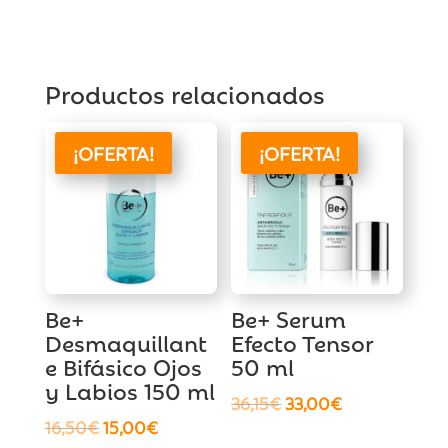
Productos relacionados
¡OFERTA!
¡OFERTA!
Be+
Be+ Serum
Desmaquillant
Efecto Tensor
e Bifásico Ojos
50 ml
y Labios 150 ml
El
El
36,15
€
33,00
€
El
El
16,50
€
15,00
€
precio
precio