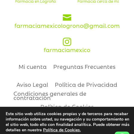
Farmacia en Logroño
Farmacia cerca de mi

farmaciamexicologrono@gmail.com

farmaciamexico
Mi cuenta
Preguntas Frecuentes
Aviso Legal
Política de Privacidad
Condiciones generales de
contratación
Política de Cookies
Este sitio web utiliza cookies propias y de terceros para recabar
información sobre usted, su navegación y su comportamiento en
Copyright © 2021 | Farmacia México
el sitio web, todo ello con finalidad analítica. Puede obtener más
detalles en nuestra
Política de Cookies.