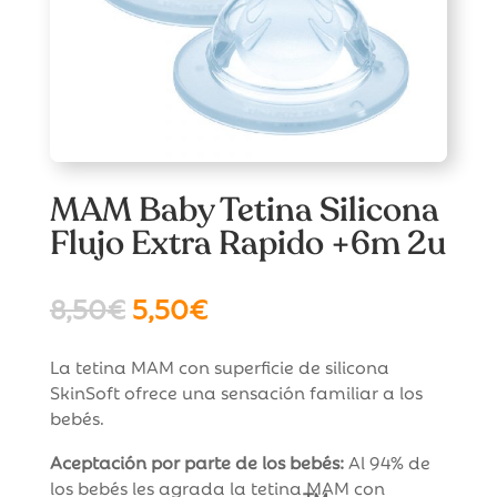
MAM Baby Tetina Silicona
Flujo Extra Rapido +6m 2u
El
El
8,50
€
5,50
€
precio
precio
original
actual
La tetina MAM con superficie de silicona
era:
es:
SkinSoft ofrece una sensación familiar a los
8,50€.
5,50€.
bebés.
Aceptación por parte de los bebés:
Al 94% de
los bebés les agrada la tetina MAM con