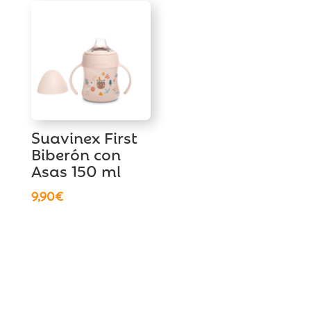
era:
es:
era:
es:
8,50€.
5,50€.
11,90€.
9,50€.
Suavinex First
Biberón con
Asas 150 ml
9,90
€