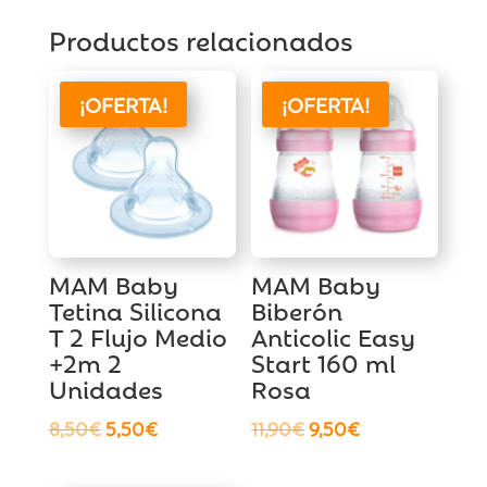
Productos relacionados
¡OFERTA!
¡OFERTA!
MAM Baby
MAM Baby
Tetina Silicona
Biberón
T 2 Flujo Medio
Anticolic Easy
+2m 2
Start 160 ml
Unidades
Rosa
El
El
El
El
8,50
€
5,50
€
11,90
€
9,50
€
precio
precio
precio
precio
original
actual
original
actual