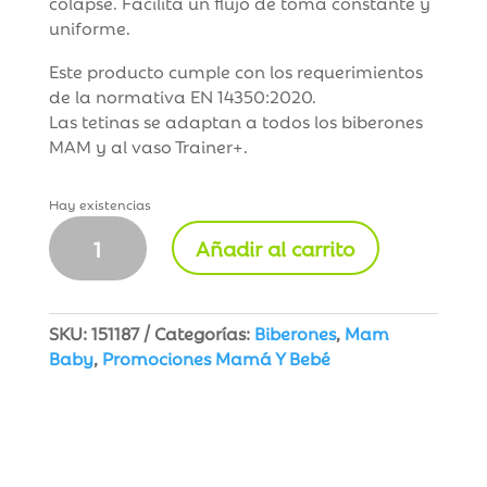
colapse. Facilita un flujo de toma constante y
uniforme.
Este producto cumple con los requerimientos
de la normativa EN 14350:2020.
Las tetinas se adaptan a todos los biberones
MAM y al vaso Trainer+.
Hay existencias
MAM
Añadir al carrito
Baby
Tetina
Silicona
Flujo
SKU:
151187
Categorías:
Biberones
,
Mam
Extra
Baby
,
Promociones Mamá Y Bebé
Rapido
+6m
2u
cantidad