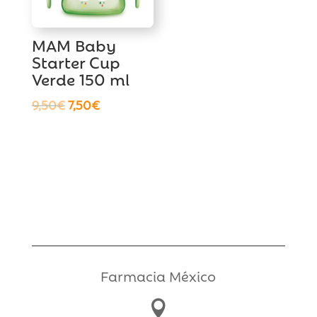
MAM Baby
Starter Cup
Verde 150 ml
El
El
9,50
€
7,50
€
precio
precio
original
actual
era:
es:
9,50€.
7,50€.
Farmacia México
