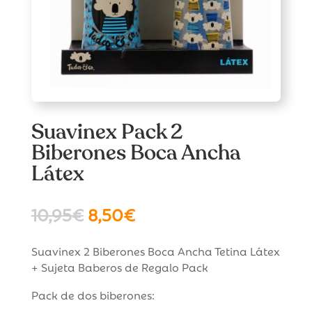
Suavinex Pack 2
Biberones Boca Ancha
Látex
El
El
10,95
€
8,50
€
precio
precio
original
actual
Suavinex 2 Biberones Boca Ancha Tetina Látex
era:
es:
+ Sujeta Baberos de Regalo Pack
10,95€.
8,50€.
Pack de dos biberones: