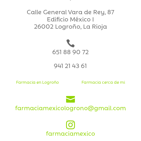
Calle General Vara de Rey, 87
Edificio México I
26002 Logroño, La Rioja

651 88 90 72
941 21 43 61
Farmacia en Logroño
Farmacia cerca de mi

farmaciamexicologrono@gmail.com

farmaciamexico