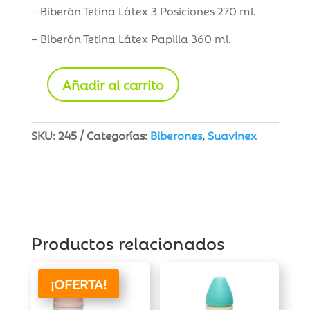
– Biberón Tetina Látex 3 Posiciones 270 ml.
– Biberón Tetina Látex Papilla 360 ml.
Añadir al carrito
Suavinex
Pack
2
SKU:
245
Categorías:
Biberones
,
Suavinex
Biberones
Boca
Ancha
Látex
cantidad
Productos relacionados
¡OFERTA!