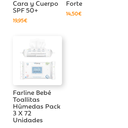
Cara y Cuerpo
Forte
SPF 50+
14,50
€
19,95
€
Farline Bebé
Toallitas
Húmedas Pack
3 X 72
Unidades