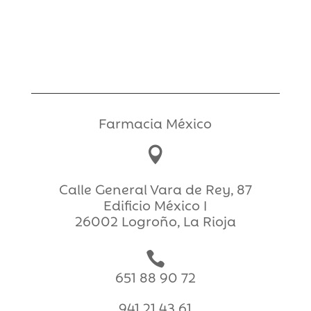
Farmacia México

Calle General Vara de Rey, 87
Edificio México I
26002 Logroño, La Rioja

651 88 90 72
941 21 43 61