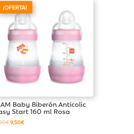
¡OFERTA!
AM Baby Biberón Anticolic
asy Start 160 ml Rosa
El
El
,90
€
9,50
€
precio
precio