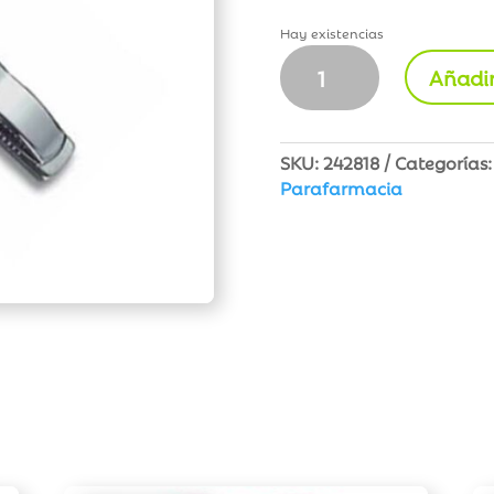
Hay existencias
Beter
Añadir
Cortauñas
Pedicura
Cromado
cantidad
SKU:
242818
Categorías
Parafarmacia