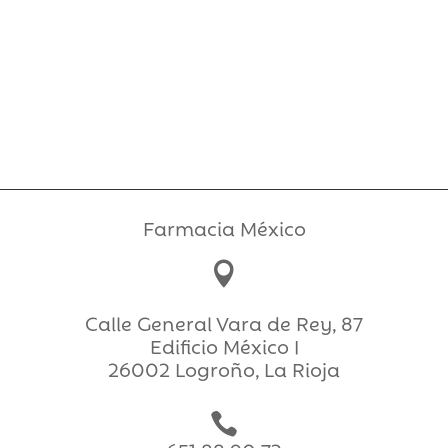
original
actual
era:
es:
8,90€.
6,50€.
Farmacia México

Calle General Vara de Rey, 87
Edificio México I
26002 Logroño, La Rioja
