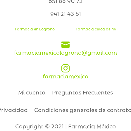
651 88 90 72
941 21 43 61
Farmacia en Logroño
Farmacia cerca de mi

farmaciamexicologrono@gmail.com

farmaciamexico
Mi cuenta
Preguntas Frecuentes
Privacidad
Condiciones generales de contrat
Copyright © 2021 | Farmacia México