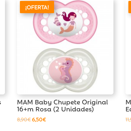
¡OFERTA!
s
MAM Baby Chupete Original
M
16+m Rosa (2 Unidades)
E
El
El
8,90
€
6,50
€
11
precio
precio