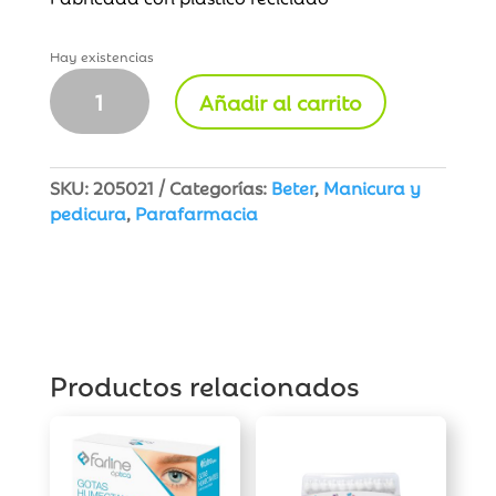
Hay existencias
Beter
Añadir al carrito
Lima
Pedicura
Ergonómica
cantidad
SKU:
205021
Categorías:
Beter
,
Manicura y
pedicura
,
Parafarmacia
Productos relacionados