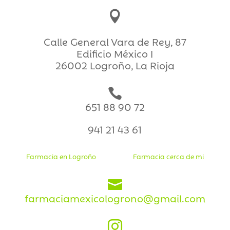

Calle General Vara de Rey, 87
Edificio México I
26002 Logroño, La Rioja

651 88 90 72
941 21 43 61
Farmacia en Logroño
Farmacia cerca de mi

farmaciamexicologrono@gmail.com
