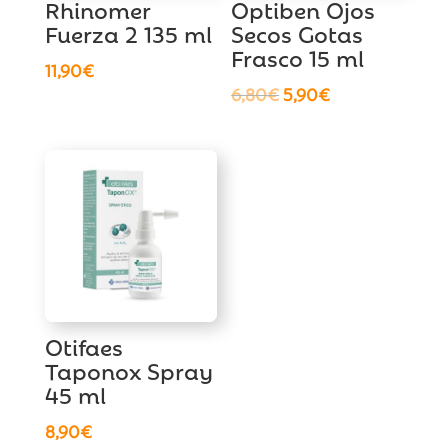
Rhinomer
Optiben Ojos
Fuerza 2 135 ml
Secos Gotas
Frasco 15 ml
11,90
€
El
El
6,80
€
5,90
€
precio
precio
original
actual
era:
es:
6,80€.
5,90€.
Otifaes
Taponox Spray
45 ml
8,90
€