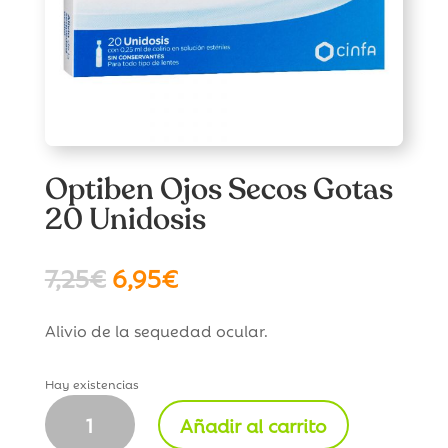
Optiben Ojos Secos Gotas
20 Unidosis
El
El
7,25
€
6,95
€
precio
precio
original
actual
Alivio de la sequedad ocular.
era:
es:
7,25€.
6,95€.
Hay existencias
Optiben
Añadir al carrito
Ojos