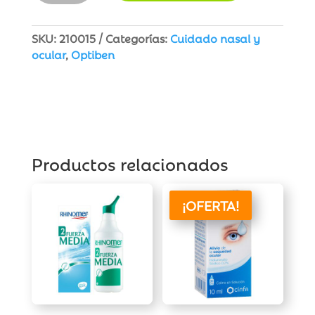
Secos
Gotas
20
SKU:
210015
Categorías:
Cuidado nasal y
Unidosis
ocular
,
Optiben
cantidad
Productos relacionados
¡OFERTA!