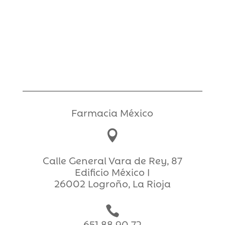
Farmacia México

Calle General Vara de Rey, 87
Edificio México I
26002 Logroño, La Rioja

651 88 90 72